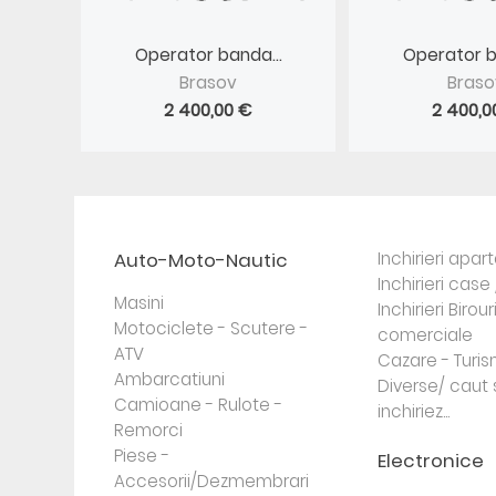
Operator banda...
Operator b
Brasov
Braso
2 400,00 €
2 400,0
Auto-Moto-Nautic
Inchirieri apa
Inchirieri case 
Masini
Inchirieri Birour
Motociclete - Scutere -
comerciale
ATV
Cazare - Turi
Ambarcatiuni
Diverse/ caut 
Camioane - Rulote -
inchiriez...
Remorci
Piese -
Electronice
Accesorii/Dezmembrari