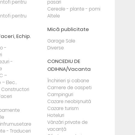
antofi pentru
pasari
Cereale - plante - pomi
antofi pentru
Altele
Mică publicitate
faceri, Echip.
Garage Sale
to -
Diverse
i
CONCEDIU DE
ezuri -
e
ODIHNA/Vacanta
PC –
Închirieri și cabane
– Elec...
Camere de oaspeti
- Constructori
Campinguri
faceri
Cazare neobișnuită
Cazare turism
ipamente
Hoteluri
le
Vânzări private de
e infrumusetare
vacanță
te - Traduceri