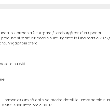
unca in Germania (Stuttgard /Hamburg/Frankfurt), pentru
produse si marfuri.Plecarile sunt urgente in luna martie 2025,
a. Angajatorii ofera :
dotata cu Wifi
ire;
din Germania.Cum să aplici:Va oferim detalii la urmatoarele n
,0749514066 intre orele 09-17.