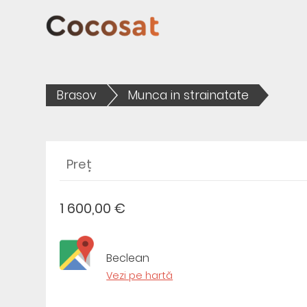
Brasov
Munca in strainatate
Preț
1 600,00 €
Beclean
Vezi pe hartă