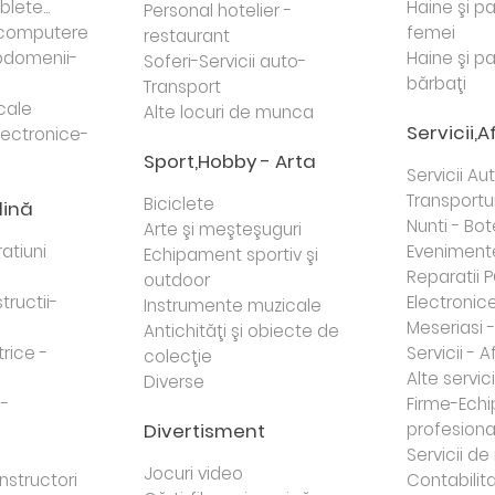
lete...
Haine şi p
Personal hotelier -
i computere
femei
restaurant
domenii-
Haine şi p
Soferi-Servicii auto-
bărbaţi
Transport
cale
Alte locuri de munca
Servicii,A
lectronice-
Sport,Hobby - Arta
Servicii Au
Transportur
Biciclete
dină
Nunti - Bot
Arte şi meşteşuguri
atiuni
Eveniment
Echipament sportiv şi
Reparatii 
outdoor
tructii-
Electronice 
Instrumente muzicale
Meseriasi 
Antichităţi şi obiecte de
trice -
Servicii - A
colecţie
Alte servici
Diverse
 -
Firme-Ech
Divertisment
profesiona
j
Servicii d
Jocuri video
nstructori
Contabilita