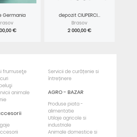
ire Germania
depozit CIUPERCI...
Brasov
Brasov
900,00 €
2 000,00 €
i frumuseţe
Servicii de curățenie si
ocuri
întreținere
beluşi
AGRO - BAZAR
rvicii animale
nie
Produse piata -
alimentatie
accesorii
Utilaje agricole si
agaje
industriale
 accesorii
Animale domestice si