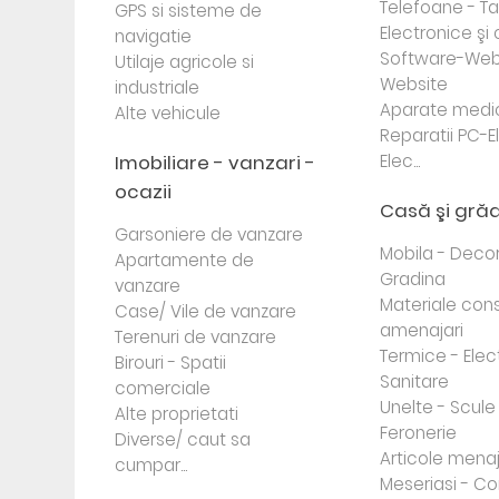
Telefoane - Tab
GPS si sisteme de
Electronice ş
navigatie
Software-Web
Utilaje agricole si
Website
industriale
Aparate medi
Alte vehicule
Reparatii PC-E
Imobiliare - vanzari -
Elec...
ocazii
Casă şi gră
Garsoniere de vanzare
Mobila - Decor
Apartamente de
Gradina
vanzare
Materiale cons
Case/ Vile de vanzare
amenajari
Terenuri de vanzare
Termice - Elec
Birouri - Spatii
Sanitare
comerciale
Unelte - Scule
Alte proprietati
Feronerie
Diverse/ caut sa
Articole mena
cumpar...
Meseriasi - Co