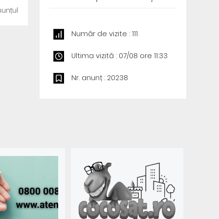
unțul
Număr de vizite : 111
Ultima vizită : 07/08 ore 11:33
Nr. anunț : 20238