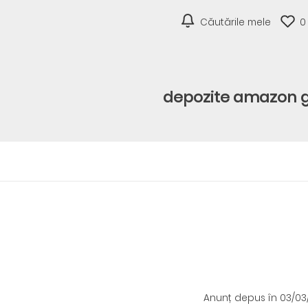
Căutările mele
0
depozite amazon 
Anunț depus
în 03/0