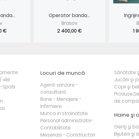
anda...
Operator banda...
Ingrij
v
Brasov
0 €
2 400,00 €
1 
rtamente
Locuri de muncă
Sănătate ş
/ vile
Jucării şi j
Agenti vanzare -
i-Spatii
Copii şi be
consultanti
Produse,Se
Bone - Menajere -
sm
de compa
Infirmiere
sa
Munca in strainatate
Haine şi 
Personal administrativ-
Genţi şi b
Contabilitate
Bijuterii şi
Meseriasi - Constructori