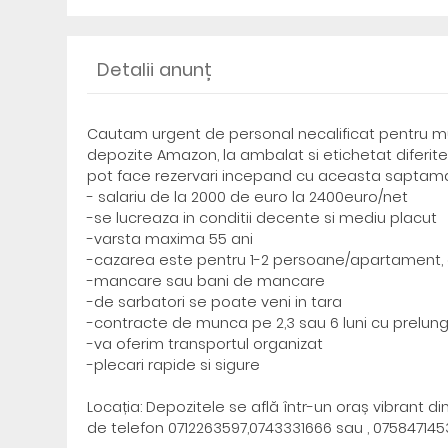
Detalii anunț
Cautam urgent de personal necalificat pentru m
depozite Amazon, la ambalat si etichetat diferite 
pot face rezervari incepand cu aceasta saptaman
- salariu de la 2000 de euro la 2400euro/net
-se lucreaza in conditii decente si mediu placut
-varsta maxima 55 ani
-cazarea este pentru 1-2 persoane/apartament, 
-mancare sau bani de mancare
-de sarbatori se poate veni in tara
-contracte de munca pe 2,3 sau 6 luni cu prelung
-va oferim transportul organizat
-plecari rapide si sigure
Locația: Depozitele se află într-un oraș vibrant 
de telefon 0712263597,0743331666 sau , 0758471453