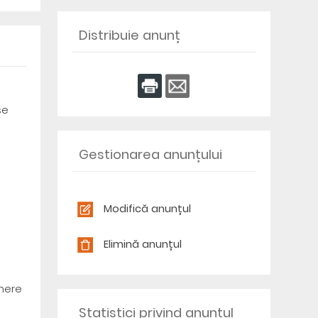
Distribuie anunț
se
Gestionarea anunțului
Modifică anunțul
Elimină anunțul
umere
Statistici privind anunțul