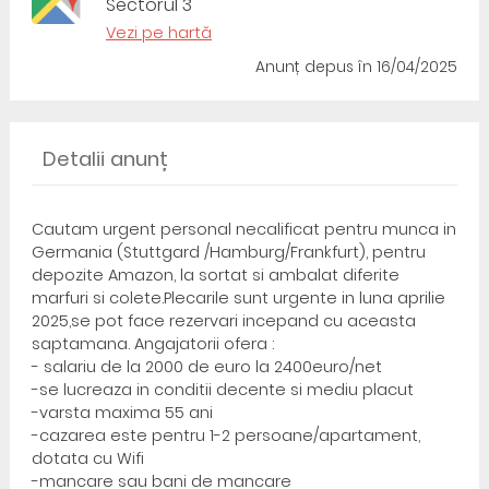
Sectorul 3
Vezi pe hartă
Anunț depus
în 16/04/2025
Detalii anunț
Cautam urgent personal necalificat pentru munca in
Germania (Stuttgard /Hamburg/Frankfurt), pentru
depozite Amazon, la sortat si ambalat diferite
marfuri si colete.Plecarile sunt urgente in luna aprilie
2025,se pot face rezervari incepand cu aceasta
saptamana. Angajatorii ofera :
- salariu de la 2000 de euro la 2400euro/net
-se lucreaza in conditii decente si mediu placut
-varsta maxima 55 ani
-cazarea este pentru 1-2 persoane/apartament,
dotata cu Wifi
-mancare sau bani de mancare