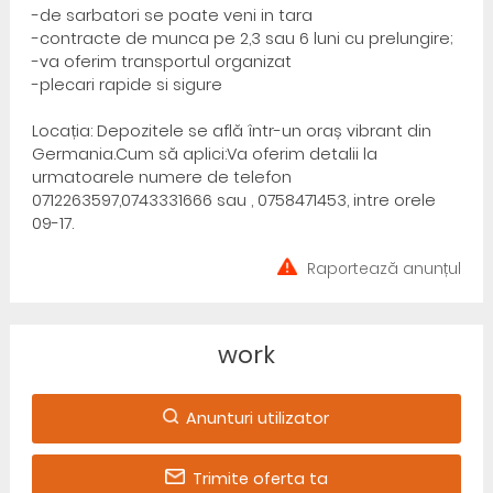
-de sarbatori se poate veni in tara
-contracte de munca pe 2,3 sau 6 luni cu prelungire;
-va oferim transportul organizat
-plecari rapide si sigure
Locația: Depozitele se află într-un oraș vibrant din
Germania.Cum să aplici:Va oferim detalii la
urmatoarele numere de telefon
0712263597,0743331666 sau , 0758471453, intre orele
09-17.
Raportează anunțul
work
Anunturi utilizator
Trimite oferta ta