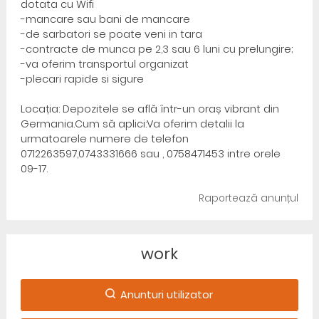
dotata cu Wifi
-mancare sau bani de mancare
-de sarbatori se poate veni in tara
-contracte de munca pe 2,3 sau 6 luni cu prelungire;
-va oferim transportul organizat
-plecari rapide si sigure
Locația: Depozitele se află într-un oraș vibrant din
Germania.Cum să aplici:Va oferim detalii la
urmatoarele numere de telefon
0712263597,0743331666 sau , 0758471453 intre orele
09-17.
Raportează anunțul
work
Anunturi utilizator