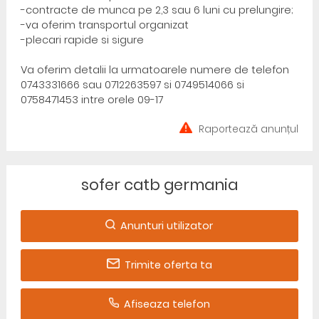
-contracte de munca pe 2,3 sau 6 luni cu prelungire;
-va oferim transportul organizat
-plecari rapide si sigure
Va oferim detalii la urmatoarele numere de telefon
0743331666 sau 0712263597 si 0749514066 si
0758471453 intre orele 09-17
Raportează anunțul
sofer catb germania
Anunturi utilizator
Trimite oferta ta
Afiseaza telefon