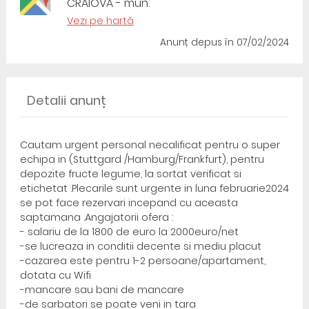
CRAIOVA - mun.
Vezi pe hartă
Anunț depus
în 07/02/2024
Detalii anunț
Cautam urgent personal necalificat pentru o super
echipa in (Stuttgard /Hamburg/Frankfurt), pentru
depozite fructe legume, la sortat verificat si
etichetat .Plecarile sunt urgente in luna februarie2024
se pot face rezervari incepand cu aceasta
saptamana .Angajatorii ofera :
- salariu de la 1800 de euro la 2000euro/net
-se lucreaza in conditii decente si mediu placut
-cazarea este pentru 1-2 persoane/apartament,
dotata cu Wifi
-mancare sau bani de mancare
-de sarbatori se poate veni in tara