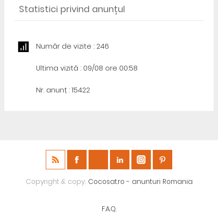
Statistici privind anunțul
Număr de vizite : 246
Ultima vizită : 09/08 ore 00:58
Nr. anunț : 15422
Copyright & copy;
Cocosat.ro - anunturi Romania
F.A.Q.