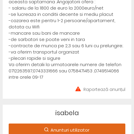
aceasta saptamana .Angajatorii ofera :
- salariu de la 1800 de euro la 2000euro/net
-se lucreaza in conditii decente si mediu placut
-cazarea este pentru 1-2 persoane/apartament,
dotata cu Wifi
-mancare sau bani de mancare
-de sarbatori se poate veni in tara
-contracte de munca pe 2,3 sau 6 luni cu prelungire;
-va oferim transportul organizat
-plecari rapide si sigure
Va oferim detalii la urmatoarele numere de telefon
0712263597,0743331666 sau 0758471453 ,0749514066
intre orele 09-17
Raportează anunțul
isabela
Anunturi utilizator