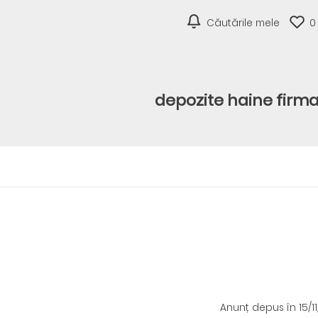
Căutările mele
0
depozite haine firm
Anunț depus
în 15/1