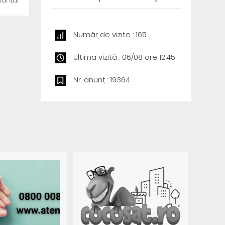
unțul
Număr de vizite : 165
Ultima vizită : 06/08 ore 12:45
Nr. anunț : 19364