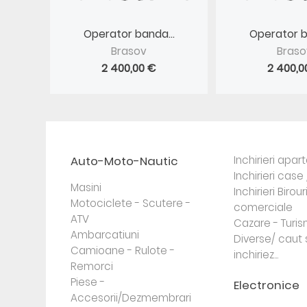
Operator banda...
Operator b
Brasov
Braso
2 400,00 €
2 400,0
Auto-Moto-Nautic
Inchirieri apa
Inchirieri case 
Masini
Inchirieri Birour
Motociclete - Scutere -
comerciale
ATV
Cazare - Turi
Ambarcatiuni
Diverse/ caut 
Camioane - Rulote -
inchiriez...
Remorci
Piese -
Electronice
Accesorii/Dezmembrari