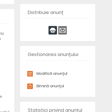
Distribuie anunț
 la
e
Gestionarea anunțului
Modifică anunțul
Elimină anunțul
re
Statistici privind anunțul