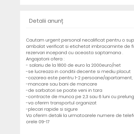
Detalii anunț
Cautam urgent personal necalificat pentru o supe
ambalat verificat si etichetat imbracaminte de fi
rezervari incepand cu aceasta saptamana .
Angajatorii ofera :
- salariu de la 1800 de euro la 2000euro/net
-se lucreaza in conditii decente si mediu placut
-cazarea este pentru 1-2 persoane/apartament, 
-mancare sau bani de mancare
-de sarbatori se poate veni in tara
-contracte de munca pe 2,3 sau 6 luni cu prelung
-va oferim transportul organizat
-plecari rapide si sigure
Va oferim detalii la urmatoarele numere de telef
orele 09-17