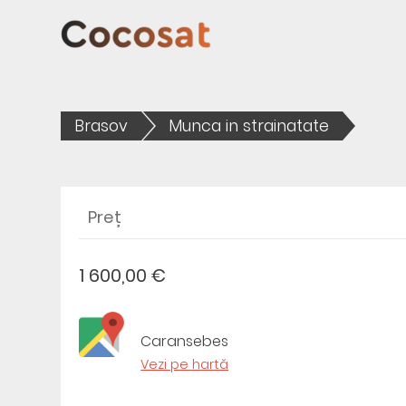
Brasov
Munca in strainatate
Preț
1 600,00 €
Caransebes
Vezi pe hartă