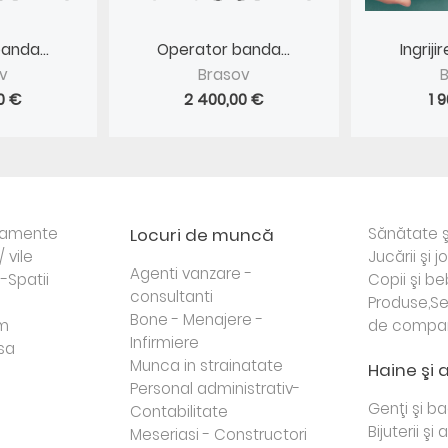
anda...
Operator banda...
Ingrij
v
Brasov
0 €
2 400,00 €
1 
rtamente
Locuri de muncă
Sănătate ş
/ vile
Jucării şi j
Agenti vanzare -
i-Spatii
Copii şi be
consultanti
Produse,Se
Bone - Menajere -
sm
de compa
Infirmiere
sa
Munca in strainatate
Haine şi 
Personal administrativ-
Genţi şi b
Contabilitate
Bijuterii şi
Meseriasi - Constructori