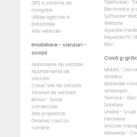
Telefoane - Tab
GPS si sisteme de
Electronice ş
navigatie
Software-Web
Utilaje agricole si
Website
industriale
Aparate medi
Alte vehicule
Reparatii PC-E
Imobiliare - vanzari -
Elec...
ocazii
Casă şi gră
Garsoniere de vanzare
Mobila - Decor
Apartamente de
Gradina
vanzare
Materiale cons
Case/ Vile de vanzare
amenajari
Terenuri de vanzare
Termice - Elec
Birouri - Spatii
Sanitare
comerciale
Unelte - Scule
Alte proprietati
Feronerie
Diverse/ caut sa
Articole mena
cumpar...
Meseriasi - Co