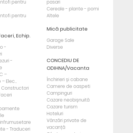
antofi pentru
pasari
Cereale - plante - pomi
antofi pentru
Altele
Mică publicitate
faceri, Echip.
Garage Sale
to -
Diverse
i
CONCEDIU DE
ezuri -
e
ODIHNA/Vacanta
PC –
Închirieri și cabane
– Elec...
Camere de oaspeti
- Constructori
Campinguri
faceri
Cazare neobișnuită
Cazare turism
ipamente
Hoteluri
le
Vânzări private de
e infrumusetare
vacanță
te - Traduceri