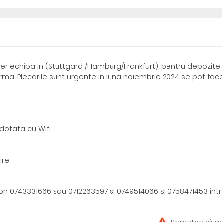
r echipa in (Stuttgard /Hamburg/Frankfurt), pentru depozite,
rma .Plecarile sunt urgente in luna noiembrie 2024 se pot fac
dotata cu Wifi
ire;
on 0743331666 sau 0712263597 si 0749514066 si 0758471453 int