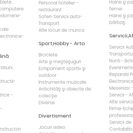
lete...
Haine şi p
Personal hotelier -
i computere
femei
restaurant
domenii-
Haine şi p
Soferi-Servicii auto-
bărbaţi
Transport
cale
Alte locuri de munca
Servicii,A
lectronice-
Sport,Hobby - Arta
Servicii Au
Transportur
Biciclete
dină
Nunti - Bot
Arte şi meşteşuguri
atiuni
Eveniment
Echipament sportiv şi
Reparatii 
outdoor
tructii-
Electronice 
Instrumente muzicale
Meseriasi 
Antichităţi şi obiecte de
trice -
Servicii - A
colecţie
Alte servici
Diverse
 -
Firme-Ech
Divertisment
profesiona
j
Servicii d
Jocuri video
nstructori
Contabilita