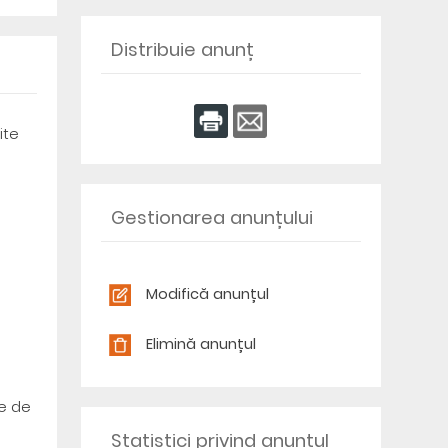
Distribuie anunț
ite
Gestionarea anunțului
Modifică anunțul
Elimină anunțul
re de
Statistici privind anunțul