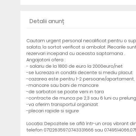
Detalii anunț
Cautam urgent personal necalificat pentru o supe
salata, la sortat verificat si ambalat .Plecarile 
rezervari incepand cu aceasta saptamana .
Angajatorii ofera :
- salariu de la 1800 de euro la 2000euro/net
-se lucreaza in conditii decente si mediu placut
-cazarea este pentru 1-2 persoane/apartament, 
-mancare sau bani de mancare
-de sarbatori se poate veni in tara
-contracte de munca pe 2,3 sau 6 luni cu prelung
-va oferim transportul organizat
-plecari rapide si sigure
Locația: Depozitele se află într-un oraș vibrant d
telefon 0712263597,0743331666 sau 0749514066,0758