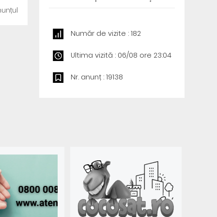
unțul
Număr de vizite : 182
Ultima vizită : 06/08 ore 23:04
Nr. anunț : 19138