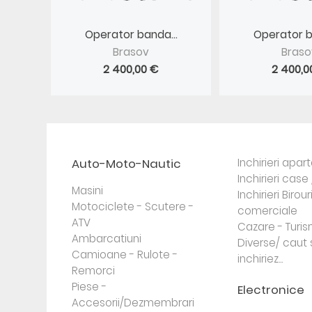
Operator banda...
Operator b
Brasov
Braso
2 400,00 €
2 400,0
Auto-Moto-Nautic
Inchirieri apa
Inchirieri case 
Masini
Inchirieri Birour
Motociclete - Scutere -
comerciale
ATV
Cazare - Turi
Ambarcatiuni
Diverse/ caut 
Camioane - Rulote -
inchiriez...
Remorci
Piese -
Electronice
Accesorii/Dezmembrari