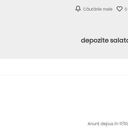
Căutările mele
0
depozite salat
Anunț depus
în 17/1