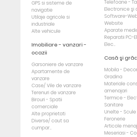
Telefoane - Tab
GPS si sisteme de
Electronice ş
navigatie
Software-Web
Utilaje agricole si
Website
industriale
Aparate medi
Alte vehicule
Reparatii PC-E
Imobiliare - vanzari -
Elec...
ocazii
Casă şi gră
Garsoniere de vanzare
Mobila - Decor
Apartamente de
Gradina
vanzare
Materiale cons
Case/ Vile de vanzare
amenajari
Terenuri de vanzare
Termice - Elec
Birouri - Spatii
Sanitare
comerciale
Unelte - Scule
Alte proprietati
Feronerie
Diverse/ caut sa
Articole mena
cumpar...
Meseriasi - Co