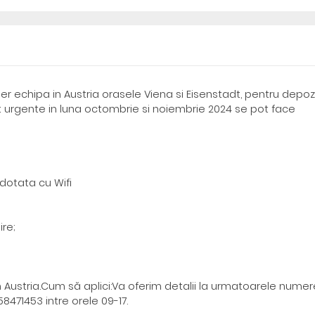
r echipa in Austria orasele Viena si Eisenstadt, pentru depoz
sunt urgente in luna octombrie si noiembrie 2024 se pot face
dotata cu Wifi
ire;
in Austria.Cum să aplici:Va oferim detalii la urmatoarele nume
471453 intre orele 09-17.