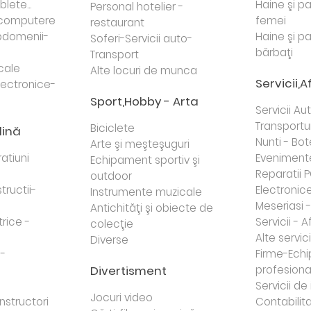
lete...
Haine şi p
Personal hotelier -
i computere
femei
restaurant
domenii-
Haine şi p
Soferi-Servicii auto-
bărbaţi
Transport
cale
Alte locuri de munca
Servicii,A
lectronice-
Sport,Hobby - Arta
Servicii Au
Transportur
Biciclete
dină
Nunti - Bot
Arte şi meşteşuguri
atiuni
Eveniment
Echipament sportiv şi
Reparatii 
outdoor
tructii-
Electronice 
Instrumente muzicale
Meseriasi 
Antichităţi şi obiecte de
trice -
Servicii - A
colecţie
Alte servici
Diverse
 -
Firme-Ech
Divertisment
profesiona
j
Servicii d
Jocuri video
nstructori
Contabilita