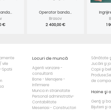
anda...
Operator banda...
Ingrij
v
Brasov
0 €
2 400,00 €
1 
rtamente
Locuri de muncă
Sănătate ş
/ vile
Jucării şi j
Agenti vanzare -
i-Spatii
Copii şi be
consultanti
Produse,Se
Bone - Menajere -
sm
de compa
Infirmiere
sa
Munca in strainatate
Haine şi 
Personal administrativ-
Genţi şi b
Contabilitate
Bijuterii şi
Meseriasi - Constructori