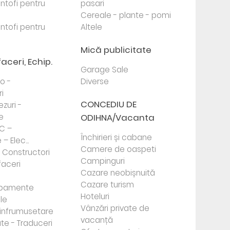
antofi pentru
pasari
Cereale - plante - pomi
antofi pentru
Altele
Mică publicitate
faceri, Echip.
Garage Sale
to -
Diverse
i
CONCEDIU DE
ezuri -
e
ODIHNA/Vacanta
PC –
Închirieri și cabane
– Elec...
Camere de oaspeti
- Constructori
Campinguri
faceri
Cazare neobișnuită
Cazare turism
ipamente
Hoteluri
le
Vânzări private de
e infrumusetare
vacanță
te - Traduceri