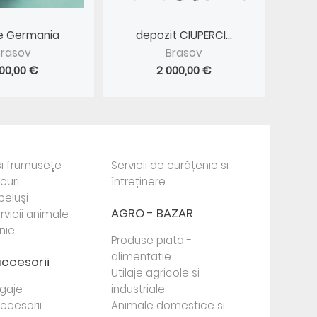
ire Germania
depozit CIUPERCI...
Brasov
Brasov
900,00 €
2 000,00 €
i frumuseţe
Servicii de curățenie si
ocuri
întreținere
beluşi
AGRO - BAZAR
rvicii animale
nie
Produse piata -
alimentatie
accesorii
Utilaje agricole si
agaje
industriale
 accesorii
Animale domestice si