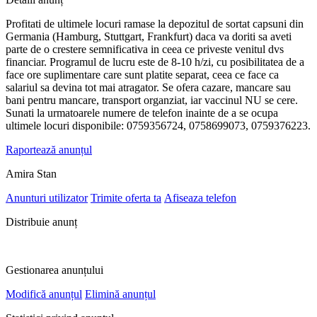
Profitati de ultimele locuri ramase la depozitul de sortat capsuni din
Germania (Hamburg, Stuttgart, Frankfurt) daca va doriti sa aveti
parte de o crestere semnificativa in ceea ce priveste venitul dvs
financiar. Programul de lucru este de 8-10 h/zi, cu posibilitatea de a
face ore suplimentare care sunt platite separat, ceea ce face ca
salariul sa devina tot mai atragator. Se ofera cazare, mancare sau
bani pentru mancare, transport organziat, iar vaccinul NU se cere.
Sunati la urmatoarele numere de telefon inainte de a se ocupa
ultimele locuri disponibile: 0759356724, 0758699073, 0759376223.
Raportează anunțul
Amira Stan
Anunturi utilizator
Trimite oferta ta
Afiseaza telefon
Distribuie anunț
Gestionarea anunțului
Modifică anunțul
Elimină anunțul