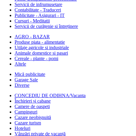
Servicii de infrumusetare
Contabilitate - Traduceri
Publicitate - Asigurari - IT
Cursuri - Meditatii
Servicii de curățenie si întreținere
AGRO - BAZAR
Produse piata - alimentatie
Utilaje agricole si industriale
Animale domestice si pasari
Cereale - plante - pomi
Altele
Mică publicitate
Garage Sale
Diverse
CONCEDIU DE ODIHNA/Vacanta
Închirieri și cabane
Camere de oaspeti
Campinguri
Cazare neobișnuită
Cazare turism
Hoteluri
Vânzări private de vacanță