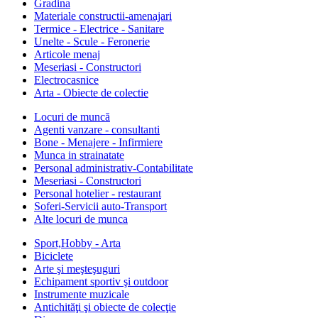
Gradina
Materiale constructii-amenajari
Termice - Electrice - Sanitare
Unelte - Scule - Feronerie
Articole menaj
Meseriasi - Constructori
Electrocasnice
Arta - Obiecte de colectie
Locuri de muncă
Agenti vanzare - consultanti
Bone - Menajere - Infirmiere
Munca in strainatate
Personal administrativ-Contabilitate
Meseriasi - Constructori
Personal hotelier - restaurant
Soferi-Servicii auto-Transport
Alte locuri de munca
Sport,Hobby - Arta
Biciclete
Arte şi meşteşuguri
Echipament sportiv şi outdoor
Instrumente muzicale
Antichităţi şi obiecte de colecţie