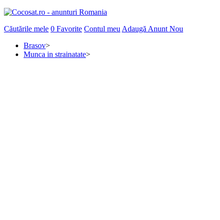
Căutările mele
0
Favorite
Contul meu
Adaugă Anunt Nou
Brasov
>
Munca in strainatate
>