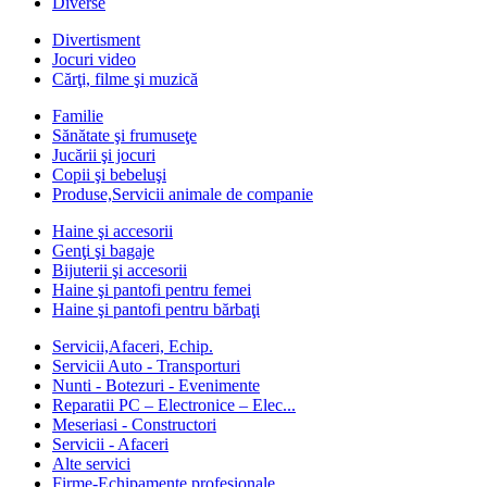
Diverse
Divertisment
Jocuri video
Cărţi, filme şi muzică
Familie
Sănătate şi frumuseţe
Jucării şi jocuri
Copii şi bebeluşi
Produse,Servicii animale de companie
Haine şi accesorii
Genţi şi bagaje
Bijuterii şi accesorii
Haine şi pantofi pentru femei
Haine şi pantofi pentru bărbaţi
Servicii,Afaceri, Echip.
Servicii Auto - Transporturi
Nunti - Botezuri - Evenimente
Reparatii PC – Electronice – Elec...
Meseriasi - Constructori
Servicii - Afaceri
Alte servici
Firme-Echipamente profesionale