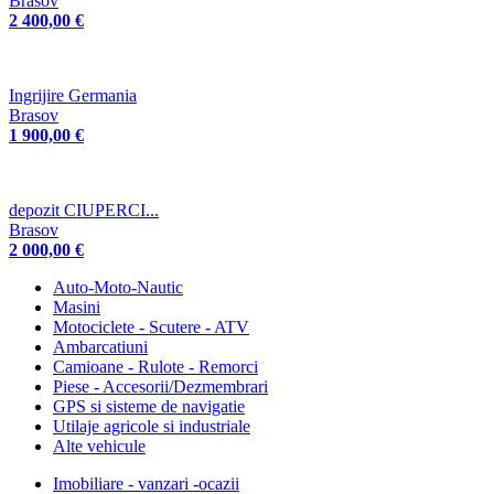
Brasov
2 400,00 €
Ingrijire Germania
Brasov
1 900,00 €
depozit CIUPERCI...
Brasov
2 000,00 €
Auto-Moto-Nautic
Masini
Motociclete - Scutere - ATV
Ambarcatiuni
Camioane - Rulote - Remorci
Piese - Accesorii/Dezmembrari
GPS si sisteme de navigatie
Utilaje agricole si industriale
Alte vehicule
Imobiliare - vanzari -ocazii