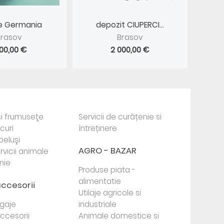
ire Germania
depozit CIUPERCI...
Brasov
Brasov
900,00 €
2 000,00 €
i frumuseţe
Servicii de curățenie si
ocuri
întreținere
beluşi
AGRO - BAZAR
rvicii animale
nie
Produse piata -
alimentatie
accesorii
Utilaje agricole si
agaje
industriale
 accesorii
Animale domestice si