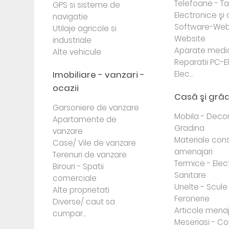
Telefoane - Tab
GPS si sisteme de
Electronice ş
navigatie
Software-Web
Utilaje agricole si
Website
industriale
Aparate medi
Alte vehicule
Reparatii PC-E
Imobiliare - vanzari -
Elec...
ocazii
Casă şi gră
Garsoniere de vanzare
Mobila - Decor
Apartamente de
Gradina
vanzare
Materiale cons
Case/ Vile de vanzare
amenajari
Terenuri de vanzare
Termice - Elec
Birouri - Spatii
Sanitare
comerciale
Unelte - Scule
Alte proprietati
Feronerie
Diverse/ caut sa
Articole mena
cumpar...
Meseriasi - Co