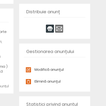
Distribuie anunț
oarte
i,
Gestionarea anunțului
i
nia )
Modifică anunțul
53
Elimină anunțul
unțul
Statistici privind anunțul