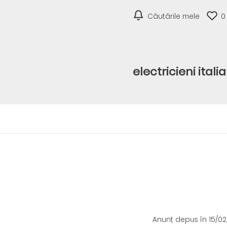
Căutările mele
0
electricieni itali
Anunț depus
în 15/0