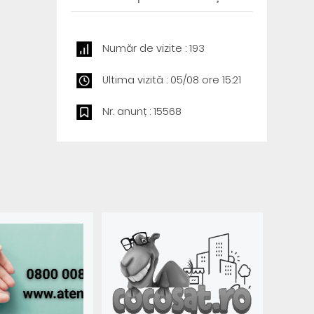
Număr de vizite : 193
Ultima vizită : 05/08 ore 15:21
Nr. anunț : 15568