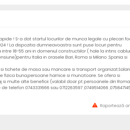
rapide ! S-a dat startul locurilor de munca legale cu plecari f
e 2024 ! La dispozitia dumneavoastra sunt puse locuri pentru
 intre 18-55 ani in domeniul constructiilor ( hale la intins cablur
ensiune)pentru Italia in orasele Bari, Roma si Milano ,Spania si
e si tichete de masa sau mancare si transport organizat.Salari
ie fizica buna,persoane harnice si muncitoare. Se ofera si
 si multe alte beneficii: (valabil doar pt persoanele din Roma
e de telefon 0743331666 sau 0712263597 ,0749514066 ,07584714
Raportează an