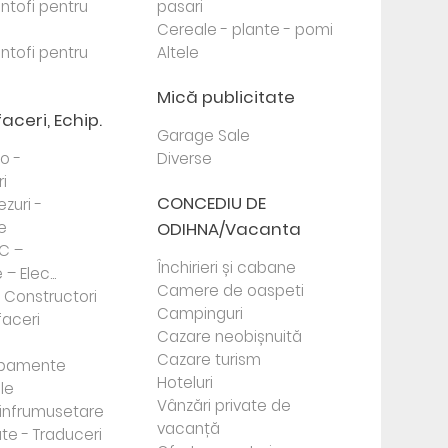
antofi pentru
pasari
Cereale - plante - pomi
antofi pentru
Altele
Mică publicitate
faceri, Echip.
Garage Sale
to -
Diverse
i
CONCEDIU DE
ezuri -
e
ODIHNA/Vacanta
PC –
Închirieri și cabane
– Elec...
Camere de oaspeti
- Constructori
Campinguri
faceri
Cazare neobișnuită
Cazare turism
ipamente
Hoteluri
le
Vânzări private de
e infrumusetare
vacanță
te - Traduceri