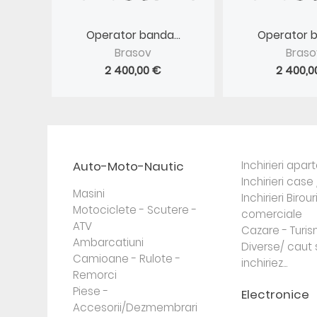
Operator banda...
Operator b
Brasov
Braso
2 400,00 €
2 400,0
Auto-Moto-Nautic
Inchirieri apa
Inchirieri case 
Masini
Inchirieri Birour
Motociclete - Scutere -
comerciale
ATV
Cazare - Turi
Ambarcatiuni
Diverse/ caut 
Camioane - Rulote -
inchiriez...
Remorci
Piese -
Electronice
Accesorii/Dezmembrari