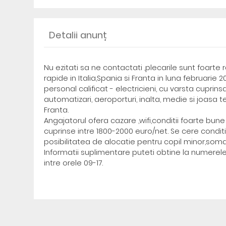
Detalii anunț
Nu ezitati sa ne contactati ,plecarile sunt foarte 
rapide in Italia,Spania si Franta in luna februari
personal calificat - electricieni, cu varsta cuprinsa
automatizari, aeroporturi, inalta, medie si joasa t
Franta.
Angajatorul ofera cazare ,wifi,conditii foarte bun
cuprinse intre 1800-2000 euro/net. Se cere condit
posibilitatea de alocatie pentru copil minor,somaj
Informatii suplimentare puteti obtine la numerel
intre orele 09-17.