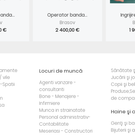
anda...
Operator banda...
Ingrij
v
Brasov
0 €
2 400,00 €
1 
rtamente
Locuri de muncă
Sănătate ş
/ vile
Jucării şi j
Agenti vanzare -
i-Spatii
Copii şi be
consultanti
Produse,Se
Bone - Menajere -
sm
de compa
Infirmiere
sa
Munca in strainatate
Haine şi 
Personal administrativ-
Genţi şi b
Contabilitate
Bijuterii şi
Meseriasi - Constructori