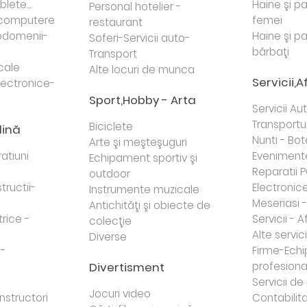
lete...
Haine şi p
Personal hotelier -
i computere
femei
restaurant
domenii-
Haine şi p
Soferi-Servicii auto-
bărbaţi
Transport
cale
Alte locuri de munca
Servicii,A
lectronice-
Sport,Hobby - Arta
Servicii Au
Transportur
Biciclete
dină
Nunti - Bot
Arte şi meşteşuguri
atiuni
Eveniment
Echipament sportiv şi
Reparatii 
outdoor
tructii-
Electronice 
Instrumente muzicale
Meseriasi 
Antichităţi şi obiecte de
trice -
Servicii - A
colecţie
Alte servici
Diverse
 -
Firme-Ech
Divertisment
profesiona
j
Servicii d
Jocuri video
nstructori
Contabilita