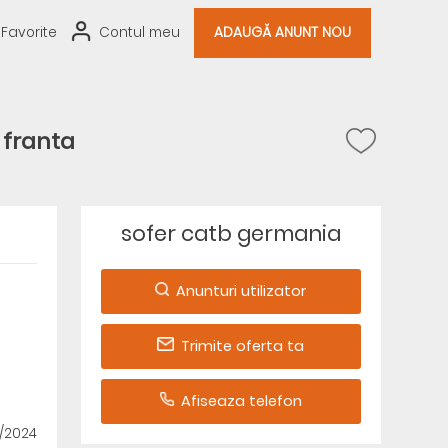
Favorite
Contul meu
ADAUGĂ ANUNT NOU
a franta
sofer catb germania
Anunturi utilizator
Trimite oferta ta
Afiseaza telefon
2/2024