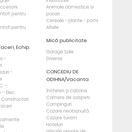
agaje
industriale
 accesorii
Animale domestice si
antofi pentru
pasari
Cereale - plante - pomi
antofi pentru
Altele
Mică publicitate
faceri, Echip.
Garage Sale
to -
Diverse
i
CONCEDIU DE
ezuri -
e
ODIHNA/Vacanta
PC –
Închirieri și cabane
– Elec...
Camere de oaspeti
- Constructori
Campinguri
faceri
Cazare neobișnuită
Cazare turism
ipamente
Hoteluri
le
Vânzări private de