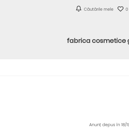
Căutările mele
0
fabrica cosmetice
Anunț depus
în 18/1