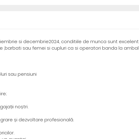
noiembrie si decembrie2024, conditiile de munca sunt excelent
,barbati sau femei si cupluri ca si operatori banda la ambal
uri sau pensiuni
ire;
ajații noștri.
egrare și dezvoltare profesională.
icilor.