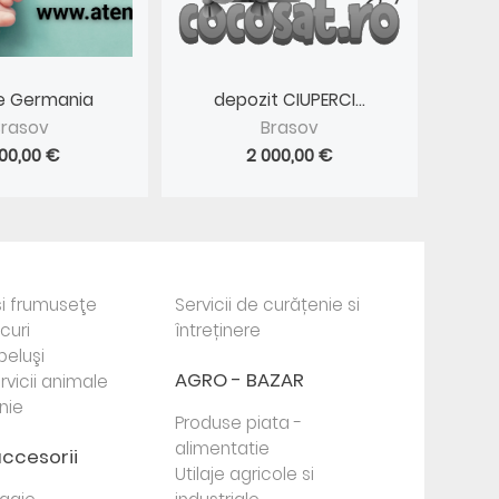
ire Germania
depozit CIUPERCI...
Brasov
Brasov
900,00 €
2 000,00 €
i frumuseţe
Servicii de curățenie si
ocuri
întreținere
beluşi
AGRO - BAZAR
rvicii animale
nie
Produse piata -
alimentatie
accesorii
Utilaje agricole si