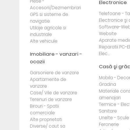
Piese -
Electronice
Accesorii/Dezmembrari
Telefoane - Tab
GPS si sisteme de
Electronice ş
navigatie
Software-Web
Utilaje agricole si
Website
industriale
Aparate medi
Alte vehicule
Reparatii PC-E
Imobiliare - vanzari -
Elec...
ocazii
Casă şi gră
Garsoniere de vanzare
Mobila - Decor
Apartamente de
Gradina
vanzare
Materiale cons
Case/ Vile de vanzare
amenajari
Terenuri de vanzare
Termice - Elec
Birouri - Spatii
Sanitare
comerciale
Unelte - Scule
Alte proprietati
Feronerie
Diverse/ caut sa