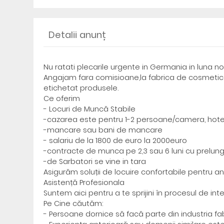
Detalii anunț
Nu ratati plecarile urgente in Germania in luna 
Angajam fara comisioane,la fabrica de cosmetice 
etichetat produsele.
Ce oferim
- Locuri de Muncă Stabile
-cazarea este pentru 1-2 persoane/camera, hotel
-mancare sau bani de mancare
- salariu de la 1800 de euro la 2000euro
-contracte de munca pe 2,3 sau 6 luni cu prelung
-de Sarbatori se vine in tara
Asigurăm soluții de locuire confortabile pentru ang
Asistență Profesionala
Suntem aici pentru a te sprijini în procesul de int
Pe Cine căutăm:
- Persoane dornice să facă parte din industria fabr