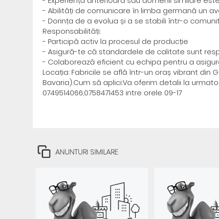
- Experiența anterioară sau domenii similare este
- Abilități de comunicare în limba germană un ava
- Dorința de a evolua și a se stabili într-o comun
Responsabilități:
- Participă activ la procesul de producție
- Asigură-te că standardele de calitate sunt res
- Colaborează eficient cu echipa pentru a asigura
Locația: Fabricile se află într-un oraș vibrant 
Bavaria).Cum să aplici:Va oferim detalii la urma
0749514066,0758471453 intre orele 09-17
ANUNTURI SIMILARE