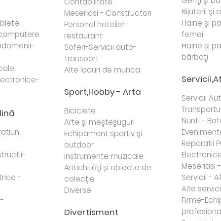
Genţi şi b
Contabilitate
Bijuterii şi
Meseriasi - Constructori
lete...
Haine şi p
Personal hotelier -
i computere
femei
restaurant
domenii-
Haine şi p
Soferi-Servicii auto-
bărbaţi
Transport
cale
Alte locuri de munca
Servicii,A
lectronice-
Sport,Hobby - Arta
Servicii Au
Transportur
Biciclete
dină
Nunti - Bot
Arte şi meşteşuguri
atiuni
Eveniment
Echipament sportiv şi
Reparatii 
outdoor
tructii-
Electronice 
Instrumente muzicale
Meseriasi 
Antichităţi şi obiecte de
trice -
Servicii - A
colecţie
Alte servici
Diverse
 -
Firme-Ech
Divertisment
profesiona