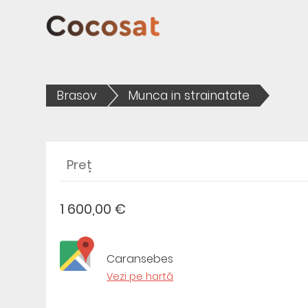
Brasov
Munca in strainatate
Preț
1 600,00 €
Caransebes
Vezi pe hartă