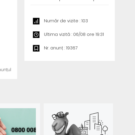
Număr de vizite : 103
Ultima vizită : 06/08 ore 19:31
Nr. anunț : 19367
unțul