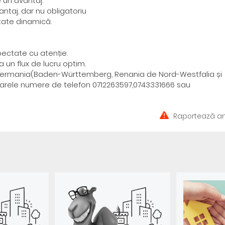
 un avantaj.
ntaj, dar nu obligatoriu
itate dinamică.
pectate cu atenție.
 un flux de lucru optim.
din Germania(Baden-Württemberg, Renania de Nord-Westfalia și
toarele numere de telefon 0712263597,0743331666 sau
Raportează an