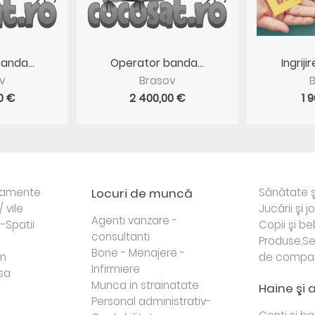
anda...
Operator banda...
Ingrij
v
Brasov
0 €
2 400,00 €
1 
rtamente
Locuri de muncă
Sănătate ş
/ vile
Jucării şi j
Agenti vanzare -
i-Spatii
Copii şi be
consultanti
Produse,Se
Bone - Menajere -
sm
de compa
Infirmiere
sa
Munca in strainatate
Haine şi 
Personal administrativ-