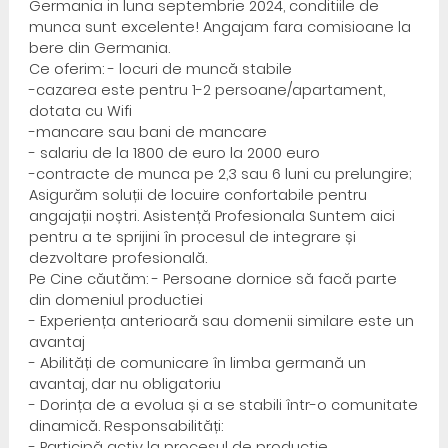
Germania in luna septembrie 2024, conditiile de
munca sunt excelente! Angajam fara comisioane la
bere din Germania.
Ce oferim: - locuri de muncă stabile
-cazarea este pentru 1-2 persoane/apartament,
dotata cu Wifi
-mancare sau bani de mancare
- salariu de la 1800 de euro la 2000 euro
-contracte de munca pe 2,3 sau 6 luni cu prelungire;
Asigurăm soluții de locuire confortabile pentru
angajații noștri. Asistență Profesionala Suntem aici
pentru a te sprijini în procesul de integrare și
dezvoltare profesională.
Pe Cine căutăm: - Persoane dornice să facă parte
din domeniul productiei
- Experiența anterioară sau domenii similare este un
avantaj
- Abilități de comunicare în limba germană un
avantaj, dar nu obligatoriu
- Dorința de a evolua și a se stabili într-o comunitate
dinamică. Responsabilități:
- Participă activ la procesul de productie