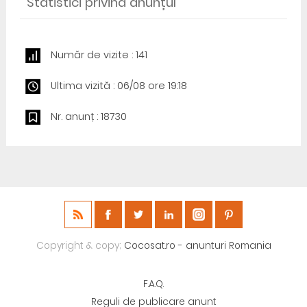
Statistici privind anunțul
Număr de vizite : 141
Ultima vizită : 06/08 ore 19:18
Nr. anunț : 18730
Copyright & copy;
Cocosat.ro - anunturi Romania
F.A.Q.
Reguli de publicare anunt