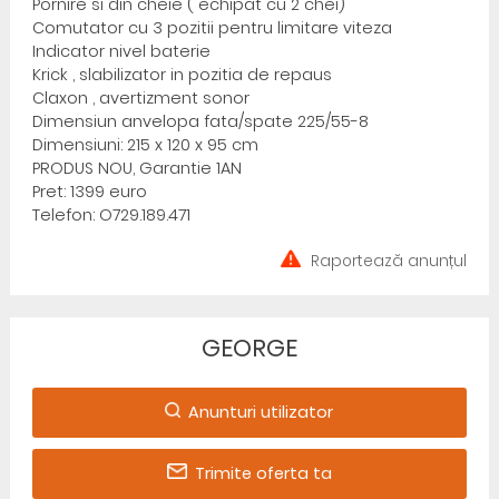
Pornire si din cheie ( echipat cu 2 chei)
Comutator cu 3 pozitii pentru limitare viteza
Indicator nivel baterie
Krick , slabilizator in pozitia de repaus
Claxon , avertizment sonor
Dimensiun anvelopa fata/spate 225/55-8
Dimensiuni: 215 x 120 x 95 cm
PRODUS NOU, Garantie 1AN
Pret: 1399 euro
Telefon: O729.189.471
Raportează anunțul
GEORGE
Anunturi utilizator
Trimite oferta ta