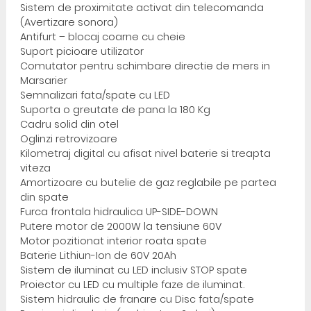
Sistem de proximitate activat din telecomanda
(Avertizare sonora)
Antifurt – blocaj coarne cu cheie
Suport picioare utilizator
Comutator pentru schimbare directie de mers in
Marsarier
Semnalizari fata/spate cu LED
Suporta o greutate de pana la 180 Kg
Cadru solid din otel
Oglinzi retrovizoare
Kilometraj digital cu afisat nivel baterie si treapta
viteza
Amortizoare cu butelie de gaz reglabile pe partea
din spate
Furca frontala hidraulica UP-SIDE-DOWN
Putere motor de 2000W la tensiune 60V
Motor pozitionat interior roata spate
Baterie Lithiun-Ion de 60V 20Ah
Sistem de iluminat cu LED inclusiv STOP spate
Proiector cu LED cu multiple faze de iluminat.
Sistem hidraulic de franare cu Disc fata/spate