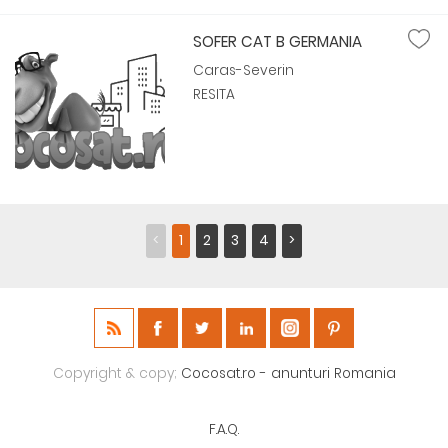
SOFER CAT B GERMANIA
Caras-Severin
RESITA
<
1
2
3
4
>
Copyright & copy;
Cocosat.ro - anunturi Romania
F.A.Q.