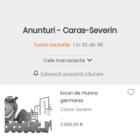
Anunturi - Caras-Severin
:
1 în 39 din 118
Toate cautarile
Salvează această căutare
locuri de munca
germania
Caras-Severin
......
2 000,00 €