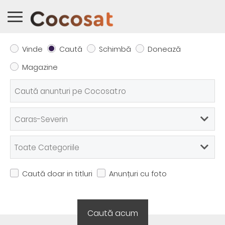
Vinde
Caută
Schimbă
Donează
Magazine
Caută doar in titluri
Anunțuri cu foto