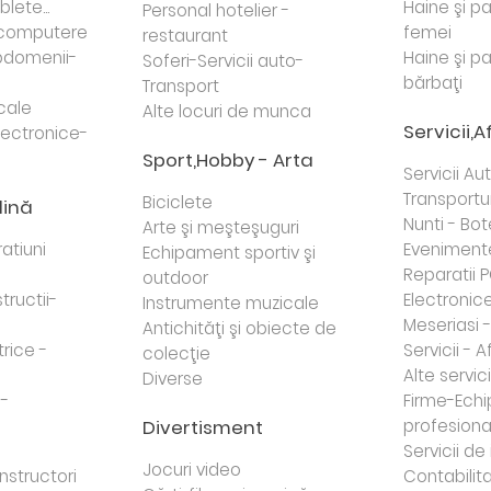
lete...
Haine şi p
Personal hotelier -
i computere
femei
restaurant
domenii-
Haine şi p
Soferi-Servicii auto-
bărbaţi
Transport
cale
Alte locuri de munca
Servicii,A
lectronice-
Sport,Hobby - Arta
Servicii Au
Transportur
Biciclete
dină
Nunti - Bot
Arte şi meşteşuguri
atiuni
Eveniment
Echipament sportiv şi
Reparatii 
outdoor
tructii-
Electronice 
Instrumente muzicale
Meseriasi 
Antichităţi şi obiecte de
trice -
Servicii - A
colecţie
Alte servici
Diverse
 -
Firme-Ech
Divertisment
profesiona
j
Servicii d
Jocuri video
nstructori
Contabilita