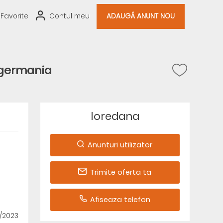
Favorite
Contul meu
ADAUGĂ ANUNT NOU
 germania
loredana
Anunturi utilizator
Trimite oferta ta
Afiseaza telefon
1/2023