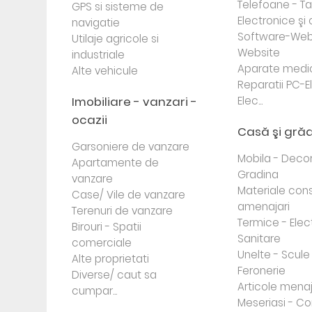
Telefoane - Tab
GPS si sisteme de
Electronice ş
navigatie
Software-Web
Utilaje agricole si
Website
industriale
Aparate medi
Alte vehicule
Reparatii PC-E
Imobiliare - vanzari -
Elec...
ocazii
Casă şi gră
Garsoniere de vanzare
Mobila - Decor
Apartamente de
Gradina
vanzare
Materiale cons
Case/ Vile de vanzare
amenajari
Terenuri de vanzare
Termice - Elec
Birouri - Spatii
Sanitare
comerciale
Unelte - Scule
Alte proprietati
Feronerie
Diverse/ caut sa
Articole mena
cumpar...
Meseriasi - Co