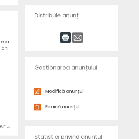
Distribuie anunț
te in
 ani
Gestionarea anunțului
Modifică anunțul
Elimină anunțul
unțul
Statistici privind anunțul