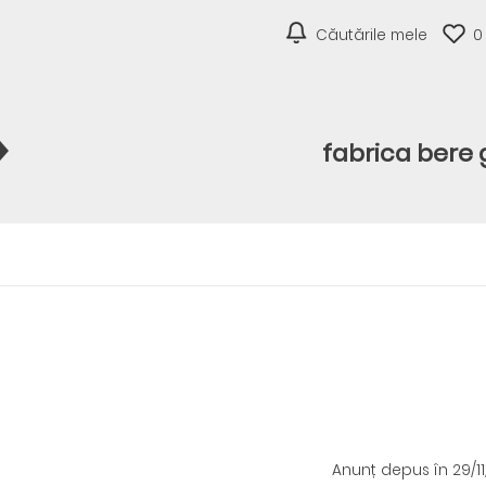
Căutările mele
0
fabrica bere
Anunț depus
în 29/1