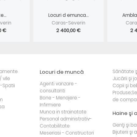
...
Locuri d emunca...
Amblat
verin
Caras-Severin
Cara
0 €
2 400,00 €
2 
rtamente
Locuri de muncă
Sănătate ş
/ vile
Jucării şi j
Agenti vanzare -
i-Spatii
Copii şi be
consultanti
Produse,Se
Bone - Menajere -
sm
de compa
Infirmiere
sa
Munca in strainatate
Haine şi 
Personal administrativ-
Genţi şi b
Contabilitate
Bijuterii şi
Meseriasi - Constructori