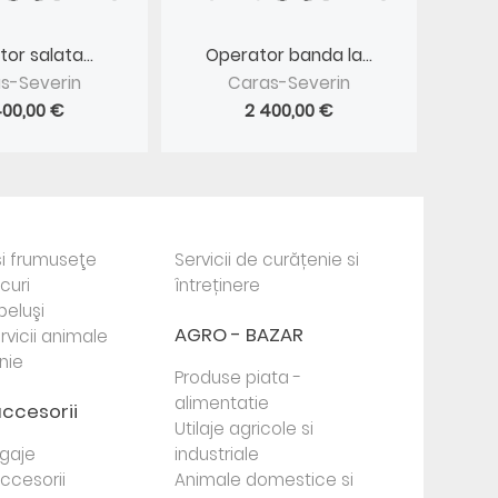
or salata...
Operator banda la...
s-Severin
Caras-Severin
400,00 €
2 400,00 €
i frumuseţe
Servicii de curățenie si
ocuri
întreținere
beluşi
AGRO - BAZAR
rvicii animale
nie
Produse piata -
alimentatie
accesorii
Utilaje agricole si
agaje
industriale
 accesorii
Animale domestice si