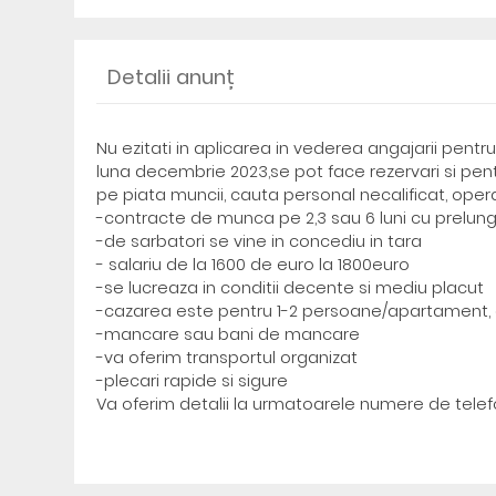
Detalii anunț
Nu ezitati in aplicarea in vederea angajarii pentru
luna decembrie 2023,se pot face rezervari si pent
pe piata muncii, cauta personal necalificat, oper
-contracte de munca pe 2,3 sau 6 luni cu prelung
-de sarbatori se vine in concediu in tara
- salariu de la 1600 de euro la 1800euro
-se lucreaza in conditii decente si mediu placut
-cazarea este pentru 1-2 persoane/apartament, 
-mancare sau bani de mancare
-va oferim transportul organizat
-plecari rapide si sigure
Va oferim detalii la urmatoarele numere de telef