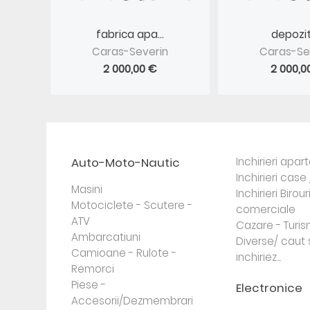
fabrica apa...
depozite
Caras-Severin
Caras-Se
2 000,00 €
2 000,0
Auto-Moto-Nautic
Inchirieri apa
Inchirieri case 
Masini
Inchirieri Birour
Motociclete - Scutere -
comerciale
ATV
Cazare - Turi
Ambarcatiuni
Diverse/ caut 
Camioane - Rulote -
inchiriez...
Remorci
Piese -
Electronice
Accesorii/Dezmembrari