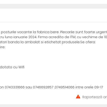
 posturile vacante la fabrica bere. Plecarile sunt foarte urgen
ru luna ianuarie 2024. Firma acredita de ITM, cu vechime de 10
atori banda la ambalat si etichetat produsele.Se ofera:
ire;
dotata cu Wifi
on 0743331666 sau 0746692857 ,0749514066 intre orele 09-17
Raportează an