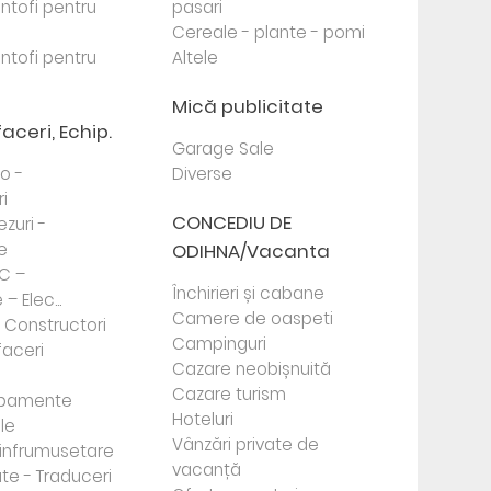
antofi pentru
pasari
Cereale - plante - pomi
antofi pentru
Altele
Mică publicitate
faceri, Echip.
Garage Sale
to -
Diverse
i
CONCEDIU DE
ezuri -
e
ODIHNA/Vacanta
PC –
Închirieri și cabane
– Elec...
Camere de oaspeti
- Constructori
Campinguri
faceri
Cazare neobișnuită
Cazare turism
ipamente
Hoteluri
le
Vânzări private de
e infrumusetare
vacanță
te - Traduceri