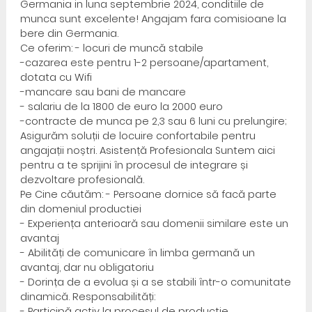
Germania in luna septembrie 2024, conditiile de
munca sunt excelente! Angajam fara comisioane la
bere din Germania.
Ce oferim: - locuri de muncă stabile
-cazarea este pentru 1-2 persoane/apartament,
dotata cu Wifi
-mancare sau bani de mancare
- salariu de la 1800 de euro la 2000 euro
-contracte de munca pe 2,3 sau 6 luni cu prelungire;
Asigurăm soluții de locuire confortabile pentru
angajații noștri. Asistență Profesionala Suntem aici
pentru a te sprijini în procesul de integrare și
dezvoltare profesională.
Pe Cine căutăm: - Persoane dornice să facă parte
din domeniul productiei
- Experiența anterioară sau domenii similare este un
avantaj
- Abilități de comunicare în limba germană un
avantaj, dar nu obligatoriu
- Dorința de a evolua și a se stabili într-o comunitate
dinamică. Responsabilități:
- Participă activ la procesul de productie