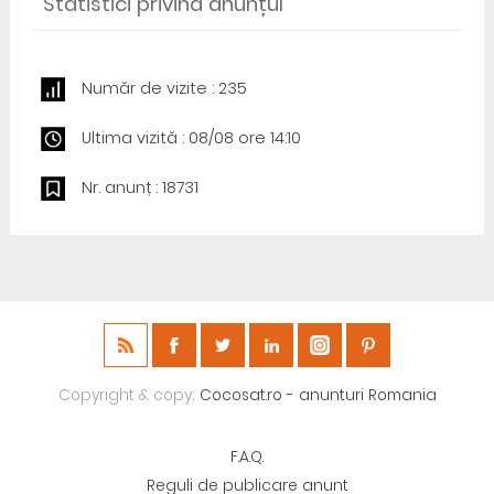
Statistici privind anunțul
Număr de vizite : 235
Ultima vizită : 08/08 ore 14:10
Nr. anunț : 18731
Copyright & copy;
Cocosat.ro - anunturi Romania
F.A.Q.
Reguli de publicare anunt