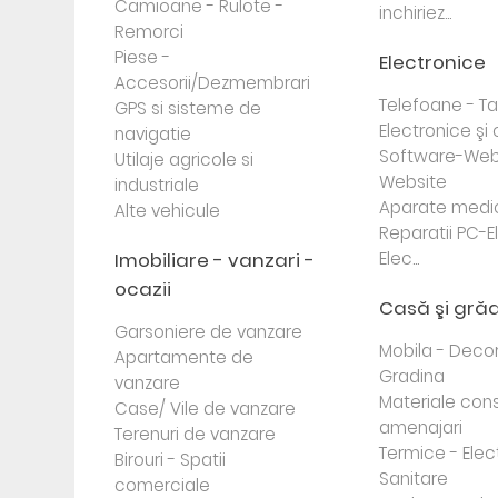
Camioane - Rulote -
inchiriez...
Remorci
Piese -
Electronice
Accesorii/Dezmembrari
Telefoane - Tab
GPS si sisteme de
Electronice ş
navigatie
Software-Web
Utilaje agricole si
Website
industriale
Aparate medi
Alte vehicule
Reparatii PC-E
Imobiliare - vanzari -
Elec...
ocazii
Casă şi gră
Garsoniere de vanzare
Mobila - Decor
Apartamente de
Gradina
vanzare
Materiale cons
Case/ Vile de vanzare
amenajari
Terenuri de vanzare
Termice - Elec
Birouri - Spatii
Sanitare
comerciale