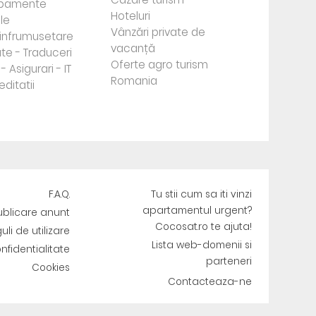
ipamente
Hoteluri
le
Vânzări private de
e infrumusetare
vacanță
te - Traduceri
Oferte agro turism
- Asigurari - IT
Romania
editatii
F.A.Q.
Tu stii cum sa iti vinzi
apartamentul urgent?
ublicare anunt
Cocosat.ro te ajuta!
uli de utilizare
Lista web-domenii si
onfidentialitate
parteneri
Cookies
Contacteaza-ne