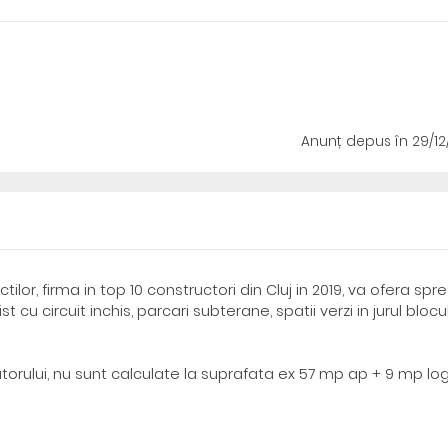
Anunț depus
în 29/1
lor, firma in top 10 constructori din Cluj in 2019, va ofera spre
cu circuit inchis, parcari subterane, spatii verzi in jurul blocul
utorului, nu sunt calculate la suprafata ex 57 mp ap + 9 mp lo