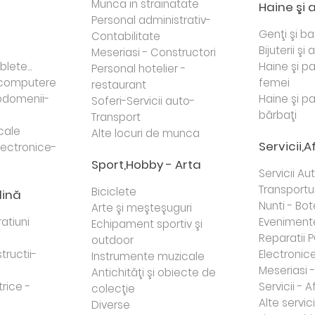
Munca in strainatate
Haine şi 
Personal administrativ-
Genţi şi b
Contabilitate
Bijuterii şi
Meseriasi - Constructori
lete...
Haine şi p
Personal hotelier -
i computere
femei
restaurant
domenii-
Haine şi p
Soferi-Servicii auto-
bărbaţi
Transport
cale
Alte locuri de munca
Servicii,A
lectronice-
Sport,Hobby - Arta
Servicii Au
Transportur
Biciclete
dină
Nunti - Bot
Arte şi meşteşuguri
atiuni
Eveniment
Echipament sportiv şi
Reparatii 
outdoor
tructii-
Electronice 
Instrumente muzicale
Meseriasi 
Antichităţi şi obiecte de
trice -
Servicii - A
colecţie
Alte servici
Diverse