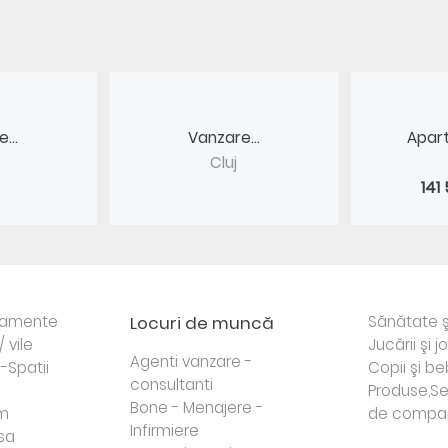
...
Vanzare...
Apart
Cluj
141
rtamente
Locuri de muncă
Sănătate ş
/ vile
Jucării şi j
Agenti vanzare -
i-Spatii
Copii şi be
consultanti
Produse,Se
Bone - Menajere -
sm
de compa
Infirmiere
sa