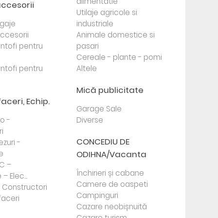
alimentatie
accesorii
Utilaje agricole si
agaje
industriale
 accesorii
Animale domestice si
antofi pentru
pasari
Cereale - plante - pomi
antofi pentru
Altele
Mică publicitate
faceri, Echip.
Garage Sale
to -
Diverse
i
CONCEDIU DE
ezuri -
e
ODIHNA/Vacanta
PC –
Închirieri și cabane
– Elec...
Camere de oaspeti
- Constructori
Campinguri
faceri
Cazare neobișnuită
Cazare turism