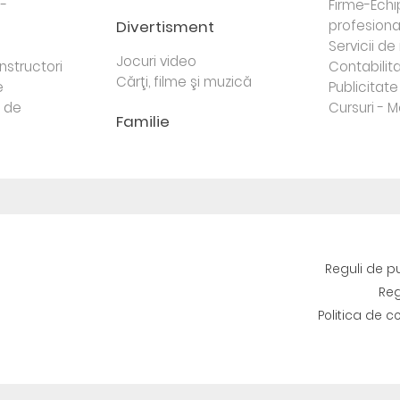
 -
Firme-Ech
Divertisment
profesiona
j
Servicii d
Jocuri video
nstructori
Contabilita
Cărţi, filme şi muzică
e
Publicitate 
e de
Cursuri - M
Familie
Reguli de p
Reg
Politica de c