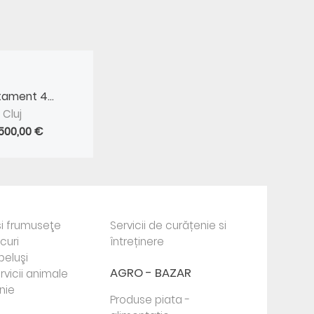
ament 4...
Cluj
 500,00 €
i frumuseţe
Servicii de curățenie si
ocuri
întreținere
beluşi
AGRO - BAZAR
rvicii animale
nie
Produse piata -