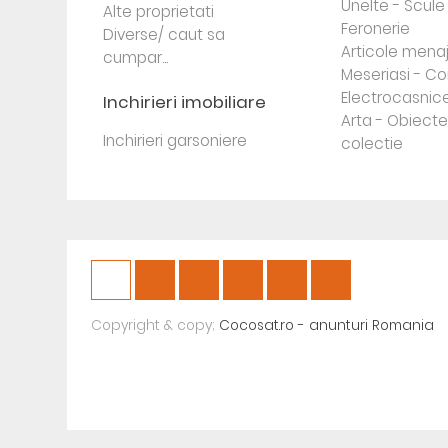
Unelte - Scule
Alte proprietati
Feronerie
Diverse/ caut sa
Articole mena
cumpar...
Meseriasi - Co
Electrocasnic
Inchirieri imobiliare
Arta - Obiect
Inchirieri garsoniere
colectie
Copyright & copy;
Cocosat.ro - anunturi Romania