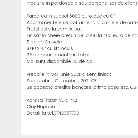
Incalzire in pardoseala sau personalizat de clien
Parcarea in subsol 6000 euro buc cu Cf
Apartamentele se pot amenaja la cheie de catre 
Pretul este la semifinisat
Finisat la cheie preturi de la 150 la 400 euro pe m
Bloc pe 3 nivele
S+P+2+Er cu lift inclus
32 de apartamente in total
Mai sunt disponibile 25 de ap.
Predare in Mai Iunie 2021 la semifinisat
Septembrie Octombrie 2021 CF
Se accepta credite bancare, prima casa etc. Cu
Adresa Traian Vuia nr.2
Cluj-Napoca
Detalii la tel.0742957790