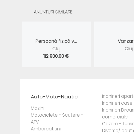
ANUNTURI SIMILARE
Persoană fizică v...
Vanzare
Cluj
Cluj
112 900,00 €
Auto-Moto-Nautic
Inchirieri apa
Inchirieri case 
Masini
Inchirieri Birour
Motociclete - Scutere -
comerciale
ATV
Cazare - Turi
Ambarcatiuni
Diverse/ caut 