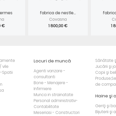
Hermes
fabrica de nestle...
fabrica
na
Covasna
C
0 €
1 800,00 €
1 
rtamente
Locuri de muncă
Sănătate ş
/ vile
Jucării şi j
Agenti vanzare -
i-Spatii
Copii şi be
consultanti
Produse,Se
Bone - Menajere -
sm
de compa
Infirmiere
sa
Munca in strainatate
Haine şi 
Personal administrativ-
Genţi şi b
Contabilitate
Bijuterii şi
Meseriasi - Constructori