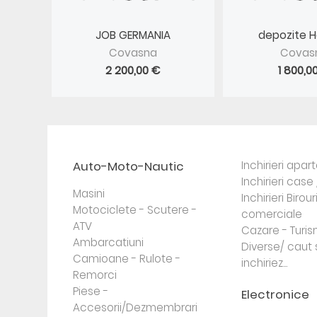
JOB GERMANIA
depozite 
Covasna
Covas
2 200,00 €
1 800,0
Auto-Moto-Nautic
Inchirieri apa
Inchirieri case 
Masini
Inchirieri Birour
Motociclete - Scutere -
comerciale
ATV
Cazare - Turi
Ambarcatiuni
Diverse/ caut 
Camioane - Rulote -
inchiriez...
Remorci
Piese -
Electronice
Accesorii/Dezmembrari