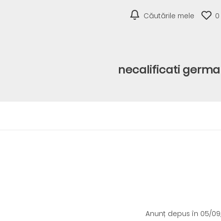
Căutările mele
0
necalificati germa
Anunț depus
în 05/09