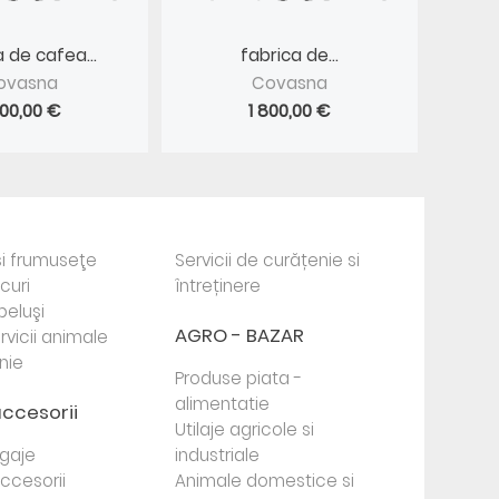
 de cafea...
fabrica de...
ovasna
Covasna
800,00 €
1 800,00 €
i frumuseţe
Servicii de curățenie si
ocuri
întreținere
beluşi
AGRO - BAZAR
rvicii animale
nie
Produse piata -
alimentatie
accesorii
Utilaje agricole si
agaje
industriale
 accesorii
Animale domestice si