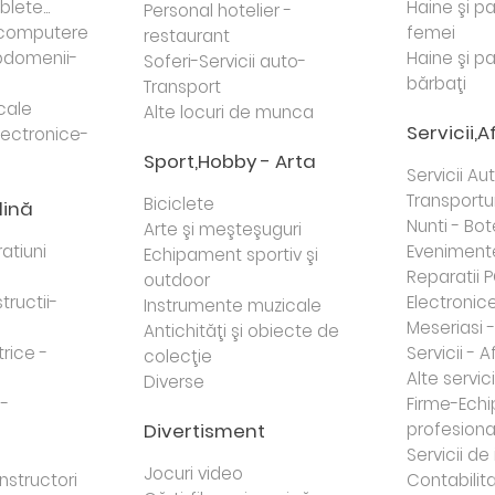
lete...
Haine şi p
Personal hotelier -
i computere
femei
restaurant
domenii-
Haine şi p
Soferi-Servicii auto-
bărbaţi
Transport
cale
Alte locuri de munca
Servicii,A
lectronice-
Sport,Hobby - Arta
Servicii Au
Transportur
Biciclete
dină
Nunti - Bot
Arte şi meşteşuguri
atiuni
Eveniment
Echipament sportiv şi
Reparatii 
outdoor
tructii-
Electronice 
Instrumente muzicale
Meseriasi 
Antichităţi şi obiecte de
trice -
Servicii - A
colecţie
Alte servici
Diverse
 -
Firme-Ech
Divertisment
profesiona
j
Servicii d
Jocuri video
nstructori
Contabilita