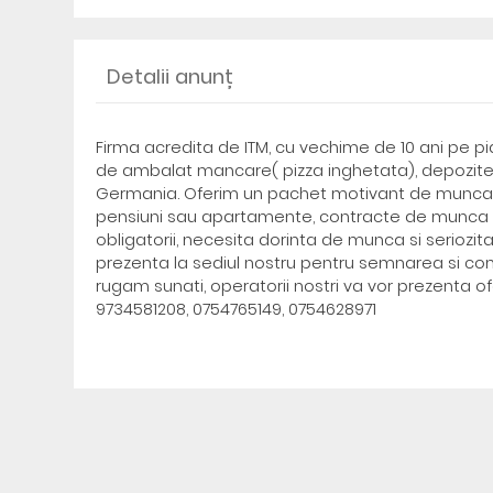
Detalii anunț
Firma acredita de ITM, cu vechime de 10 ani pe pi
de ambalat mancare( pizza inghetata), depozite 
Germania. Oferim un pachet motivant de munca: sal
pensiuni sau apartamente, contracte de munca c
obligatorii, necesita dorinta de munca si seriozita
prezenta la sediul nostru pentru semnarea si co
rugam sunati, operatorii nostri va vor prezenta o
9734581208, 0754765149, 0754628971