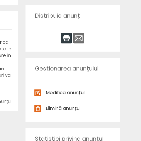
Distribuie anunț
rica
ta in
re in
Gestionarea anunțului
ie
ri va
Modifică anunțul
unțul
Elimină anunțul
Statistici privind anunțul