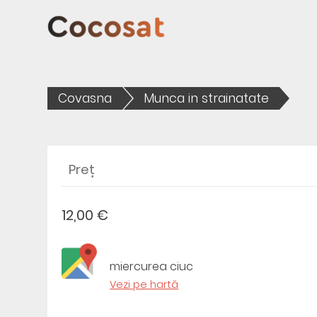
Covasna
Munca in strainatate
Preț
12,00 €
miercurea ciuc
Vezi pe hartă