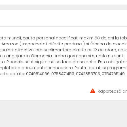
ata muncii, cauta personal necalificat, maxim 58 de ani la fab
Amazon ( impachetat diferite produse ) si fabrica de ciocola
arii atractive, ore suplimentare platite cu 12 euro/ora, caza
u angajare in Germania. Limba germana si studiile nu sunt
te. Plecarile sunt sigure, nu se face preselectie. Este obligator
mpletarea documentelor necesare. Pentru detalii si programa
ferta detalia: 0749514066, 0758471453, 0742855703, 0754765149,
Raportează an