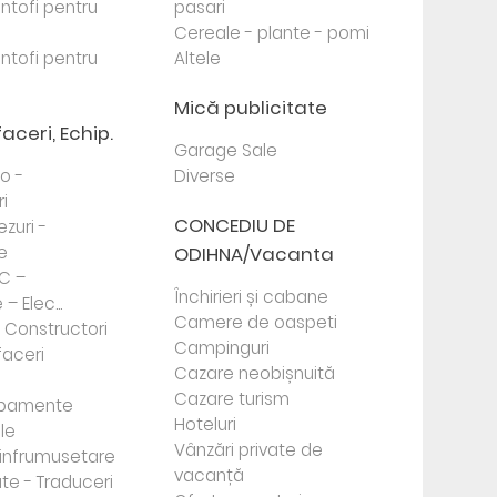
antofi pentru
pasari
Cereale - plante - pomi
antofi pentru
Altele
Mică publicitate
faceri, Echip.
Garage Sale
to -
Diverse
i
CONCEDIU DE
ezuri -
e
ODIHNA/Vacanta
PC –
Închirieri și cabane
– Elec...
Camere de oaspeti
- Constructori
Campinguri
faceri
Cazare neobișnuită
Cazare turism
ipamente
Hoteluri
le
Vânzări private de
e infrumusetare
vacanță
te - Traduceri