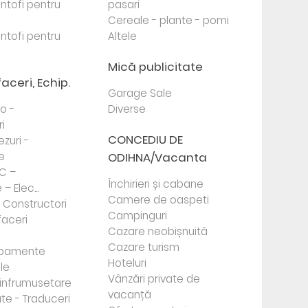
antofi pentru
pasari
Cereale - plante - pomi
antofi pentru
Altele
Mică publicitate
faceri, Echip.
Garage Sale
to -
Diverse
i
CONCEDIU DE
ezuri -
e
ODIHNA/Vacanta
PC –
Închirieri și cabane
– Elec...
Camere de oaspeti
- Constructori
Campinguri
faceri
Cazare neobișnuită
Cazare turism
ipamente
Hoteluri
le
Vânzări private de
e infrumusetare
vacanță
te - Traduceri