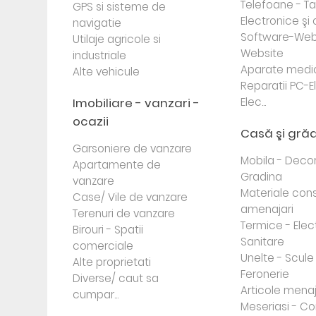
Telefoane - Tab
GPS si sisteme de
Electronice ş
navigatie
Software-Web
Utilaje agricole si
Website
industriale
Aparate medi
Alte vehicule
Reparatii PC-E
Imobiliare - vanzari -
Elec...
ocazii
Casă şi gră
Garsoniere de vanzare
Mobila - Decor
Apartamente de
Gradina
vanzare
Materiale cons
Case/ Vile de vanzare
amenajari
Terenuri de vanzare
Termice - Elec
Birouri - Spatii
Sanitare
comerciale
Unelte - Scule
Alte proprietati
Feronerie
Diverse/ caut sa
Articole mena
cumpar...
Meseriasi - Co