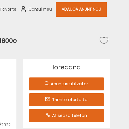
Favorite
Contul meu
ADAUGĂ ANUNT NOU
1800e
loredana
Anunturi utilizator
Trimite oferta ta
Afiseaza telefon
6/2022