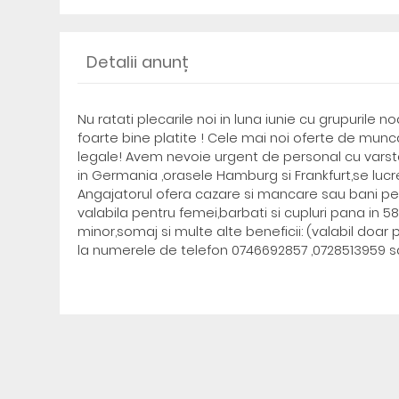
Detalii anunț
Nu ratati plecarile noi in luna iunie cu grupuril
foarte bine platite ! Cele mai noi oferte de mun
legale! Avem nevoie urgent de personal cu varsta
in Germania ,orasele Hamburg si Frankfurt,se lucr
Angajatorul ofera cazare si mancare sau bani pen
valabila pentru femei,barbati si cupluri pana in 58
minor,somaj si multe alte beneficii: (valabil doa
la numerele de telefon 0746692857 ,0728513959 s