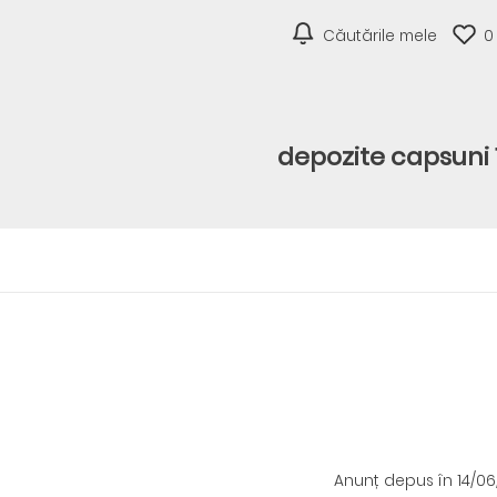
Căutările mele
0
depozite capsuni 
Anunț depus
în 14/0