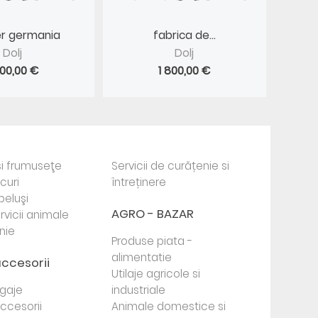
er germania
fabrica de...
Dolj
Dolj
800,00 €
1 800,00 €
i frumuseţe
Servicii de curățenie si
ocuri
întreținere
beluşi
AGRO - BAZAR
rvicii animale
nie
Produse piata -
alimentatie
accesorii
Utilaje agricole si
agaje
industriale
 accesorii
Animale domestice si