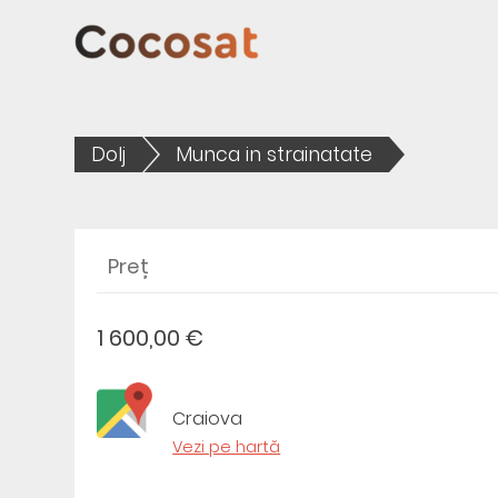
Dolj
Munca in strainatate
Preț
1 600,00 €
Craiova
Vezi pe hartă