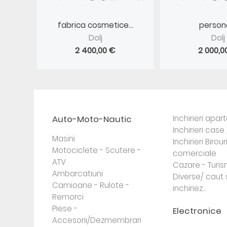
fabrica cosmetice...
personal
Dolj
Dolj
2 400,00 €
2 000,0
Auto-Moto-Nautic
Inchirieri apa
Inchirieri case 
Masini
Inchirieri Birour
Motociclete - Scutere -
comerciale
ATV
Cazare - Turi
Ambarcatiuni
Diverse/ caut 
Camioane - Rulote -
inchiriez...
Remorci
Piese -
Electronice
Accesorii/Dezmembrari