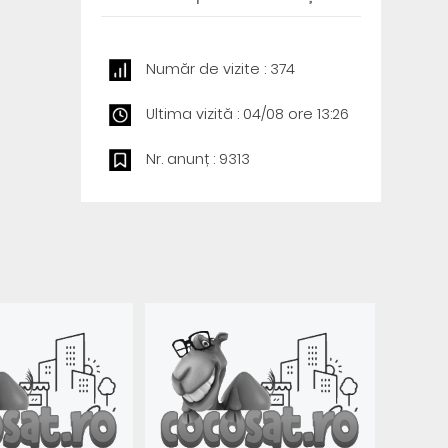
Număr de vizite : 374
Ultima vizită : 04/08 ore 13:26
Nr. anunț : 9313