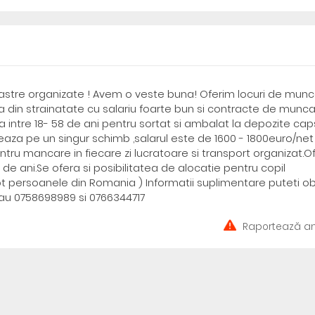
e noastre organizate ! Avem o veste buna! Oferim locuri de mun
ca din strainatate cu salariu foarte bun si contracte de munc
 intre 18- 58 de ani pentru sortat si ambalat la depozite cap
eaza pe un singur schimb ,salarul este de 1600 - 1800euro/net 
tru mancare in fiecare zi lucratoare si transport organizat.O
 de ani.Se ofera si posibilitatea de alocatie pentru copil
r pt persoanele din Romania ) Informatii suplimentare puteti o
au 0758698989 si 0766344717
Raportează an