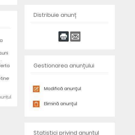
Distribuie anunț
ca
a
suni
.
Gestionarea anunțului
ferta
btine
Modifică anunțul
unțul
Elimină anunțul
Statistici privind anunțul