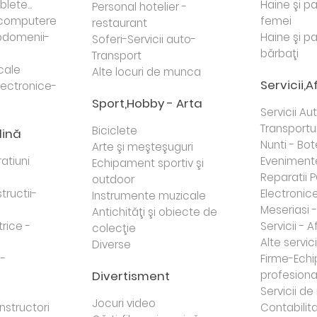
lete...
Haine şi p
Personal hotelier -
i computere
femei
restaurant
domenii-
Haine şi p
Soferi-Servicii auto-
bărbaţi
Transport
cale
Alte locuri de munca
Servicii,A
lectronice-
Sport,Hobby - Arta
Servicii Au
Transportur
Biciclete
dină
Nunti - Bot
Arte şi meşteşuguri
atiuni
Eveniment
Echipament sportiv şi
Reparatii 
outdoor
tructii-
Electronice 
Instrumente muzicale
Meseriasi 
Antichităţi şi obiecte de
trice -
Servicii - A
colecţie
Alte servici
Diverse
 -
Firme-Ech
Divertisment
profesiona
j
Servicii d
Jocuri video
nstructori
Contabilita