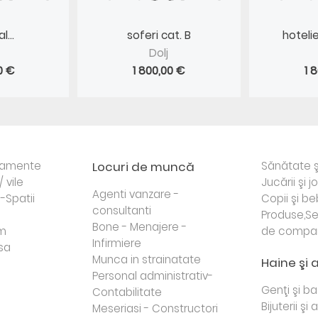
...
soferi cat. B
hoteli
Dolj
0 €
1 800,00 €
1 
rtamente
Locuri de muncă
Sănătate ş
/ vile
Jucării şi j
Agenti vanzare -
i-Spatii
Copii şi be
consultanti
Produse,Se
Bone - Menajere -
sm
de compa
Infirmiere
sa
Munca in strainatate
Haine şi 
Personal administrativ-
Genţi şi b
Contabilitate
Bijuterii şi
Meseriasi - Constructori