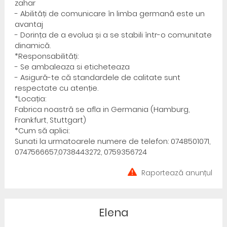
zahar
- Abilități de comunicare în limba germană este un
avantaj
- Dorința de a evolua și a se stabili într-o comunitate
dinamică.
*Responsabilități:
- Se ambaleaza si eticheteaza
- Asigură-te că standardele de calitate sunt
respectate cu atenție.
*Locația:
Fabrica noastră se afla in Germania (Hamburg,
Frankfurt, Stuttgart)
*Cum să aplici:
Sunati la urmatoarele numere de telefon: 0748501071,
0747566657,0738443272, 0759356724
Raportează anunțul
Elena