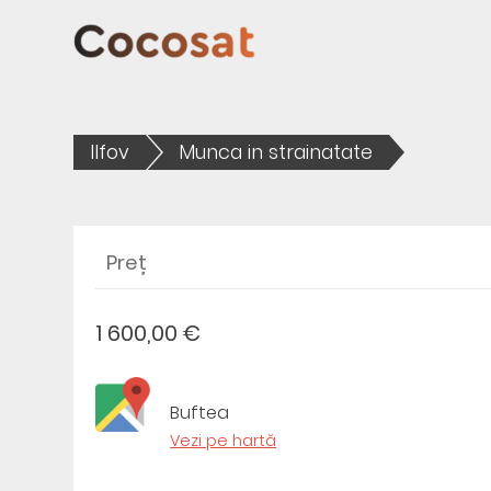
Ilfov
Munca in strainatate
Preț
1 600,00 €
Buftea
Vezi pe hartă