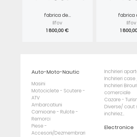
fabrica de...
fabrica d
Ilfov
Ilfov
1 800,00 €
1 800,0
Auto-Moto-Nautic
Inchirieri apa
Inchirieri case 
Masini
Inchirieri Birour
Motociclete - Scutere -
comerciale
ATV
Cazare - Turi
Ambarcatiuni
Diverse/ caut 
Camioane - Rulote -
inchiriez...
Remorci
Piese -
Electronice
Accesorii/Dezmembrari