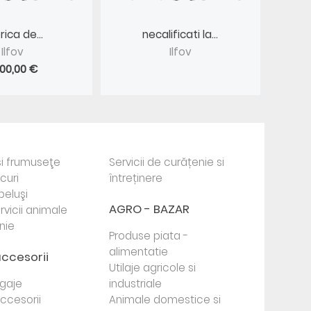
rica de...
necalificati la...
Ilfov
Ilfov
800,00 €
i frumuseţe
Servicii de curățenie si
ocuri
întreținere
beluşi
AGRO - BAZAR
rvicii animale
nie
Produse piata -
alimentatie
accesorii
Utilaje agricole si
agaje
industriale
 accesorii
Animale domestice si