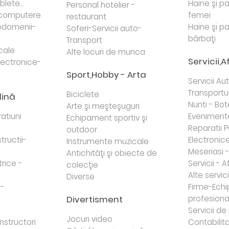
lete...
Haine şi p
Personal hotelier -
i computere
femei
restaurant
domenii-
Haine şi p
Soferi-Servicii auto-
bărbaţi
Transport
cale
Alte locuri de munca
Servicii,A
lectronice-
Sport,Hobby - Arta
Servicii Au
Transportur
Biciclete
dină
Nunti - Bot
Arte şi meşteşuguri
atiuni
Eveniment
Echipament sportiv şi
Reparatii 
outdoor
tructii-
Electronice 
Instrumente muzicale
Meseriasi 
Antichităţi şi obiecte de
trice -
Servicii - A
colecţie
Alte servici
Diverse
 -
Firme-Ech
Divertisment
profesiona
j
Servicii d
Jocuri video
nstructori
Contabilita