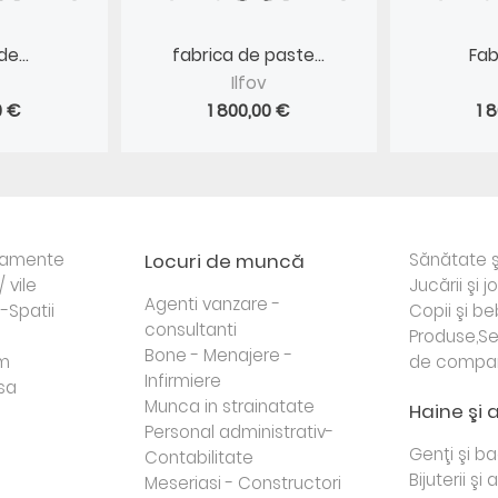
e...
fabrica de paste...
Fab
Ilfov
0 €
1 800,00 €
1 
rtamente
Locuri de muncă
Sănătate ş
/ vile
Jucării şi j
Agenti vanzare -
i-Spatii
Copii şi be
consultanti
Produse,Se
Bone - Menajere -
sm
de compa
Infirmiere
sa
Munca in strainatate
Haine şi 
Personal administrativ-
Genţi şi b
Contabilitate
Bijuterii şi
Meseriasi - Constructori