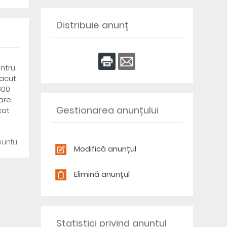
Distribuie anunț
entru
acut,
800
are,
Gestionarea anunțului
cat
unțul
Modifică anunțul
Elimină anunțul
Statistici privind anunțul