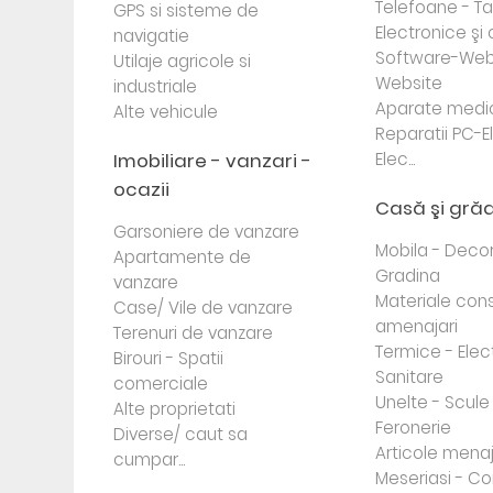
Telefoane - Tab
GPS si sisteme de
Electronice ş
navigatie
Software-Web
Utilaje agricole si
Website
industriale
Aparate medi
Alte vehicule
Reparatii PC-E
Imobiliare - vanzari -
Elec...
ocazii
Casă şi gră
Garsoniere de vanzare
Mobila - Decor
Apartamente de
Gradina
vanzare
Materiale cons
Case/ Vile de vanzare
amenajari
Terenuri de vanzare
Termice - Elec
Birouri - Spatii
Sanitare
comerciale
Unelte - Scule
Alte proprietati
Feronerie
Diverse/ caut sa
Articole mena
cumpar...
Meseriasi - Co