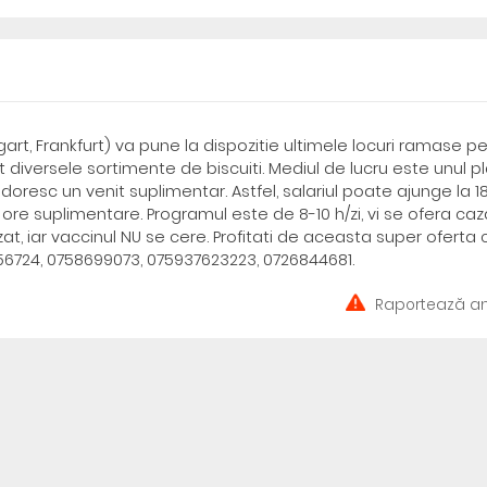
art, Frankfurt) va pune la dispozitie ultimele locuri ramase p
diversele sortimente de biscuiti. Mediul de lucru este unul pl
 doresc un venit suplimentar. Astfel, salariul poate ajunge la 1
ore suplimentare. Programul este de 8-10 h/zi, vi se ofera caz
, iar vaccinul NU se cere. Profitati de aceasta super oferta 
356724, 0758699073, 075937623223, 0726844681.
Raportează an