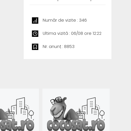
Număr de vizite : 346
Ultima vizită : 06/08 ore 12:22
Nr. anunț : 8853