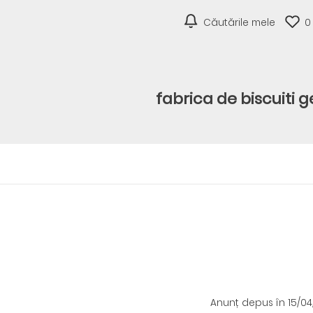
Căutările mele
0
fabrica de biscuiti 
Anunț depus
în 15/0