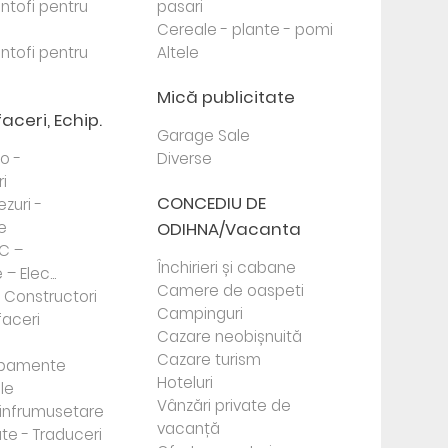
antofi pentru
pasari
Cereale - plante - pomi
antofi pentru
Altele
Mică publicitate
faceri, Echip.
Garage Sale
to -
Diverse
i
CONCEDIU DE
ezuri -
e
ODIHNA/Vacanta
PC –
Închirieri și cabane
– Elec...
Camere de oaspeti
- Constructori
Campinguri
faceri
Cazare neobișnuită
Cazare turism
ipamente
Hoteluri
le
Vânzări private de
e infrumusetare
vacanță
te - Traduceri