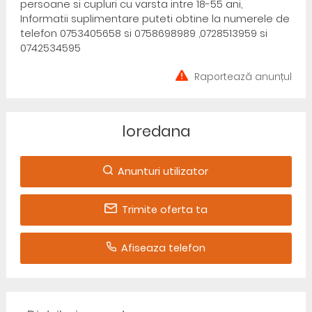
persoane si cupluri cu varsta intre 18-55 ani,
Informatii suplimentare puteti obtine la numerele de
telefon 0753405658 si 0758698989 ,0728513959 si
0742534595
Raportează anunțul
loredana
Anunturi utilizator
Trimite oferta ta
Afiseaza telefon