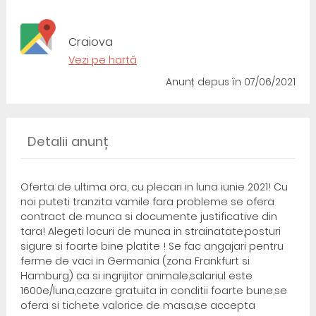
Craiova
Vezi pe hartă
Anunț depus
în 07/06/2021
Detalii anunț
Oferta de ultima ora, cu plecari in luna iunie 2021! Cu
noi puteti tranzita vamile fara probleme se ofera
contract de munca si documente justificative din
tara! Alegeti locuri de munca in strainatate,posturi
sigure si foarte bine platite ! Se fac angajari pentru
ferme de vaci in Germania (zona Frankfurt si
Hamburg) ca si ingrijitor animale,salariul este
1600e/luna,cazare gratuita in conditii foarte bune,se
ofera si tichete valorice de masa,se accepta