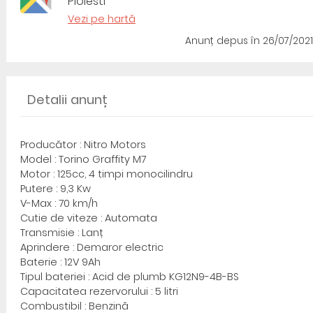
Ploiesti
Vezi pe hartă
Anunț depus
în 26/07/2021
Detalii anunț
Producător : Nitro Motors
Model : Torino Graffity M7
Motor : 125cc, 4 timpi monocilindru
Putere : 9,3 Kw
V-Max : 70 km/h
Cutie de viteze : Automata
Transmisie : Lanț
Aprindere : Demaror electric
Baterie : 12V 9Ah
Tipul bateriei : Acid de plumb KG12N9-4B-BS
Capacitatea rezervorului : 5 litri
Combustibil : Benzină