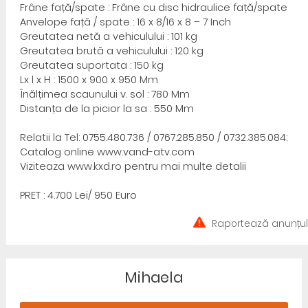
Frâne față/spate : Frâne cu disc hidraulice față/spate
Anvelope față / spate : 16 x 8/16 x 8 – 7 Inch
Greutatea netă a vehiculului : 101 kg
Greutatea brută a vehiculului : 120 kg
Greutatea suportata : 150 kg
Lx l x H : 1500 x 900 x 950 Mm
Înălțimea scaunului v. sol : 780 Mm
Distanța de la picior la sa : 550 Mm
Relatii la Tel: 0755.480.736 / 0767.285.850 / 0732.385.084;
Catalog online www.vand-atv.com
Viziteaza www.kxd.ro pentru mai multe detalii
PRET : 4.700 Lei/ 950 Euro
Raportează anunțul
Mihaela