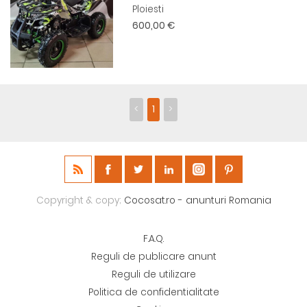
Ploiesti
600,00 €
<
1
>
Copyright & copy;
Cocosat.ro - anunturi Romania
F.A.Q.
Reguli de publicare anunt
Reguli de utilizare
Politica de confidentialitate