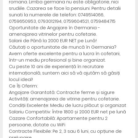
romana. Limba germana nu este obligatorie, nici
srudiile. Cazarea se face la pensiuni. Pentru detalii
sunati la numerele de telefon: 0749514066,
0759650953, 0793012194, 0759604521, 0759484715
Oportunitate de Angajare în Germania -
amenajarea vitrinelor pentru cofetarie.
Salarii de Până la 2000 EUR NET pe Lună!
Căutați o oportunitate de muncă în Germania?
Avem oferte excelente pentru a lucra în cofetarii,
într-un mediu profesional și bine organizat.
Cu peste 10 ani de experiență în recrutare
internațională, suntem aici să vă ajutăm să găsiți
locul ideal!
Ce Îți Oferim:
Angajare Garantată: Contracte ferme și sigure
Activități: amenajarea de vitrine pentru cofetarie.
Condiții Excelențe: Mediu de lucru plăcut și organizat
Salariu Competitiv: Între 1800 și 2000 EUR net pe lună
Cazare Confortabilă: Apartamente pentru 2
persoane, dotate cu WiFi
Contracte Flexibile: Pe 2, 3 sau 6 luni, cu opțiune de
prelungire.