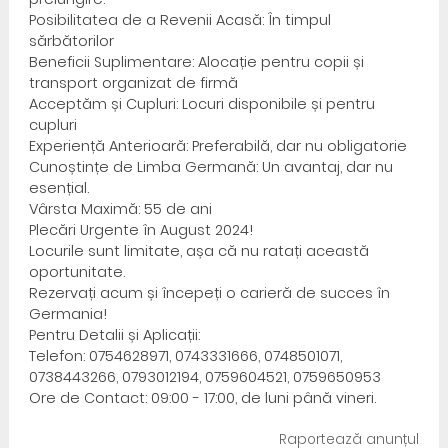
Posibilitatea de a Revenii Acasă: În timpul
sărbătorilor
Beneficii Suplimentare: Alocație pentru copii și
transport organizat de firmă
Acceptăm și Cupluri: Locuri disponibile și pentru
cupluri
Experiență Anterioară: Preferabilă, dar nu obligatorie
Cunoștințe de Limba Germană: Un avantaj, dar nu
esențial.
Vârsta Maximă: 55 de ani
Plecări Urgente în August 2024!
Locurile sunt limitate, așa că nu ratați această
oportunitate.
Rezervați acum și începeți o carieră de succes în
Germania!
Pentru Detalii și Aplicații:
Telefon: 0754628971, 0743331666, 0748501071,
0738443266, 0793012194, 0759604521, 0759650953
Ore de Contact: 09:00 - 17:00, de luni până vineri.
Raportează anunțul