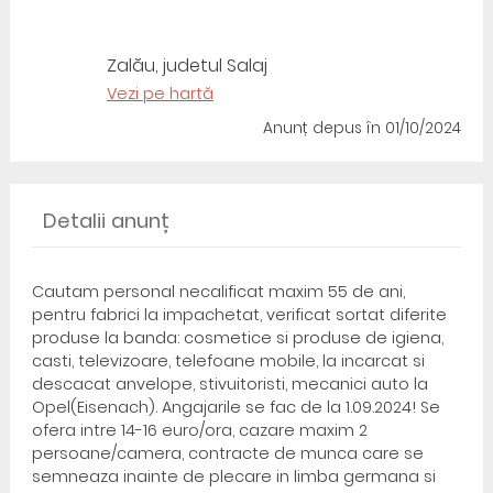
Zalău, judetul Salaj
Vezi pe hartă
Anunț depus
în 01/10/2024
Detalii anunț
Cautam personal necalificat maxim 55 de ani,
pentru fabrici la impachetat, verificat sortat diferite
produse la banda: cosmetice si produse de igiena,
casti, televizoare, telefoane mobile, la incarcat si
descacat anvelope, stivuitoristi, mecanici auto la
Opel(Eisenach). Angajarile se fac de la 1.09.2024! Se
ofera intre 14-16 euro/ora, cazare maxim 2
persoane/camera, contracte de munca care se
semneaza inainte de plecare in limba germana si