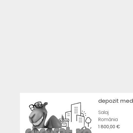
depozit med
Salaj
România
1 800,00 €