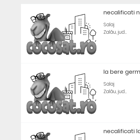
necalificati n
Salaj
Zalău, jud...
la bere ger
Salaj
Zalău, jud...
necalificati l