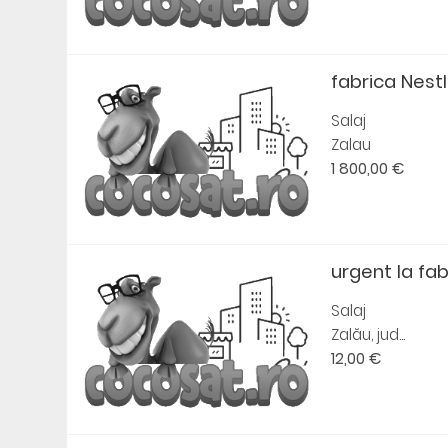
fabrica Nest
Salaj
Zalau
1 800,00 €
urgent la fa
Salaj
Zalău, jud...
12,00 €