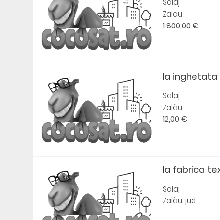
Salaj
Zalau
1 800,00 €
la inghetat
Salaj
Zalău
12,00 €
la fabrica te
Salaj
Zalău, jud...