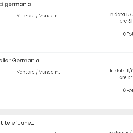
ci germania
In data 17
Vanzare / Munca in...
ore 8
0
Fo
elier Germania
In data 11
Vanzare / Munca in...
ore 1
0
Fo
t telefoane...