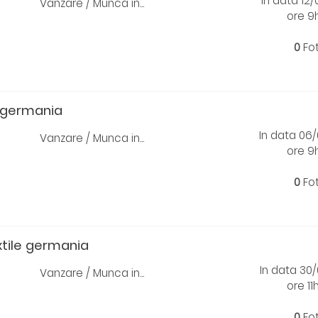
In data 12
Vanzare / Munca in...
ore 9
0
Fo
a germania
In data 06
Vanzare / Munca in...
ore 9
0
Fo
xtile germania
In data 30
Vanzare / Munca in...
ore 11
0
Fo