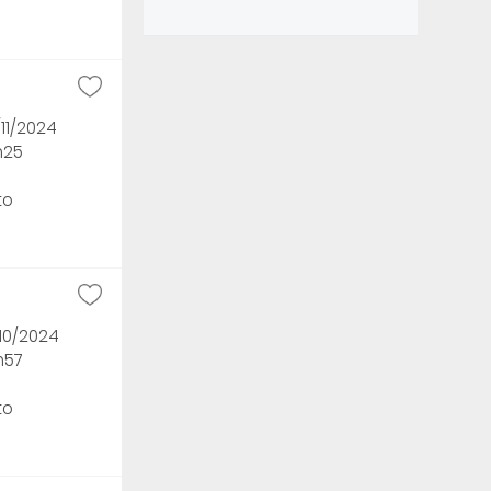
/11/2024
h25
to
/10/2024
h57
to