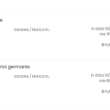
le
In data 19
Vanzare / Munca in...
ore 11
0
Fo
brici germania
In data 01
Vanzare / Munca in...
ore 8
0
Fo