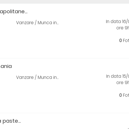
apolitane...
In data 16
Vanzare / Munca in...
ore 9
0
Fo
mania
In data 15
Vanzare / Munca in...
ore 9
0
Fo
a paste...