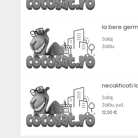
la bere ger
Salaj
Zalău
necalificati la
Salaj
Zalău, jud...
12,00 €