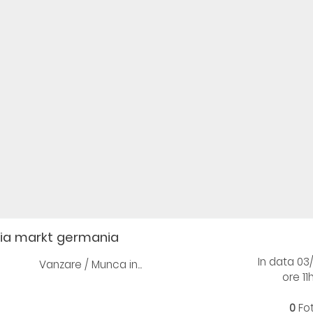
ia markt germania
In data 03
Vanzare / Munca in...
ore 11
0
Fo