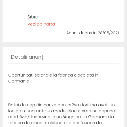
Sibiu
Vezi pe hartă
Anunț depus
în 28/05/2021
Detalii anunț
Oportunitati salariale la fabrica ciocolata in
Germania !
Batai de cap din cauza banilor?Va doriti sa aveti un
loc de munca intr-un mediu placut si sa nu depuneti
efort fizic,atunci vino la noi!Angajam in Germania la
fabrica de ciocolata.Munca se desfasoara la