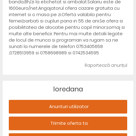
banda,8h/zi la etichetat si ambalat.Salariu este de
1600euro/net.Angajatorul ofera cazare gratuita cu
internet si o masa pe zi.Oferta valabila pentru
femei,barbati si cupluri pana in 55 de ani.Se ofera si
posibilitatea de alocatie pentru copil minor,somaj si
multe alte beneficii: Pentru mai multe detalii legate
de locul de munca si programari va rugam sa ne
sunati la numerele de telefon 0753405658
,0728513959 si 0758698989 si 0742534595
Raportează anunțul
loredana
Anunturi utilizator
Trimite oferta ta