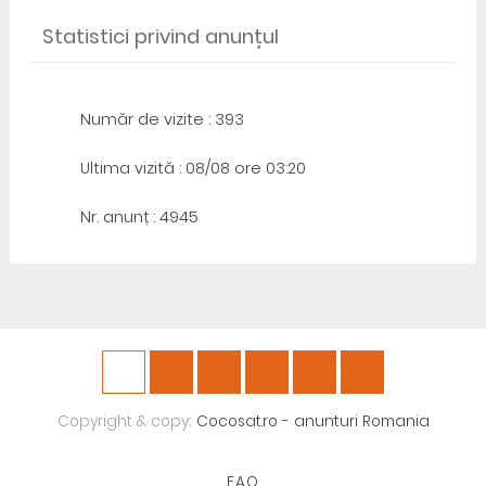
Statistici privind anunțul
Număr de vizite : 393
Ultima vizită : 08/08 ore 03:20
Nr. anunț : 4945
Copyright & copy;
Cocosat.ro - anunturi Romania
F.A.Q.