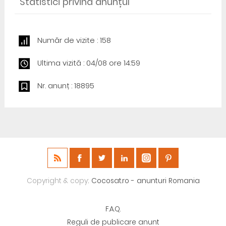
Statistici privind anunțul
Număr de vizite : 158
Ultima vizită : 04/08 ore 14:59
Nr. anunț : 18895
Copyright & copy;
Cocosat.ro - anunturi Romania
F.A.Q.
Reguli de publicare anunt