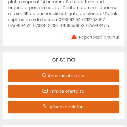
platite separat, 14 euro/ora. Se ofera transport
organizat pana la cazare. Cautam domni si doamne
maxim 55 de ani, necalificati gata de plecare! Detalii
suplimentare la telefon: 0793012194, 0712263597,
0759604521, 0738443266, 0759650953, 0759484715
Raportează anunțul
cristina
Anunturi utilizator
Trimite oferta ta
Afiseaza telefon