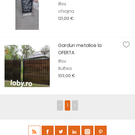
Ilfov
chiajna
121,00 €
Garduri metalice la
OFERTA
Ilfov
Buftea
103,00 €
<
1
>