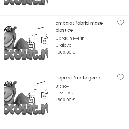
ambalat fabrici mase
plastice
Caras-Severin
Craiova
1 600,00 €
depozit fructe germ
Brasov
CRAIOVA -...
1 600,00 €