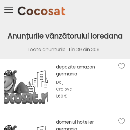
Anunțurile vânzătorului loredana
Toate anunturile : 1 în
39
din
368
depozite amazon
germania
Dolj
Craiova
1,60 €
domeniul hotelier
germania