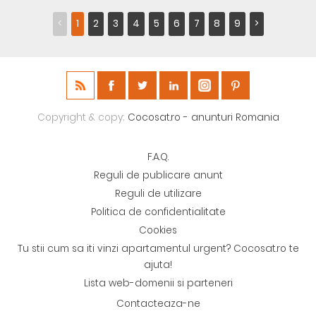
<
1
2
3
4
5
6
7
8
9
>
Copyright & copy;
Cocosat.ro - anunturi Romania
F.A.Q.
Reguli de publicare anunt
Reguli de utilizare
Politica de confidentialitate
Cookies
Tu stii cum sa iti vinzi apartamentul urgent? Cocosat.ro te
ajuta!
Lista web-domenii si parteneri
Contacteaza-ne