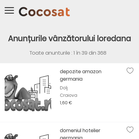
Anunțurile vânzătorului loredana
Toate anunturile : 1 în
39
din
368
depozite amazon
germania
Dolj
Craiova
1,60 €
domeniul hotelier
germania