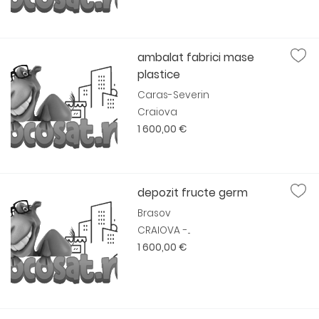
ambalat fabrici mase
plastice
Caras-Severin
Craiova
1 600,00 €
depozit fructe germ
Brasov
CRAIOVA -...
1 600,00 €