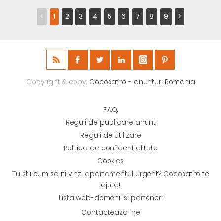
<
1
2
3
4
5
6
7
8
9
>
Copyright & copy;
Cocosat.ro - anunturi Romania
F.A.Q.
Reguli de publicare anunt
Reguli de utilizare
Politica de confidentialitate
Cookies
Tu stii cum sa iti vinzi apartamentul urgent? Cocosat.ro te
ajuta!
Lista web-domenii si parteneri
Contacteaza-ne