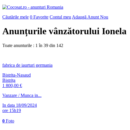
Căutările mele
0
Favorite
Contul meu
Adaugă Anunt Nou
Anunțurile vânzătorului Ionela
Toate anunturile : 1 în
39
din
142
fabrica de iaurturi germania
Bistrita-Nasaud
Bistrița
1 800,00 €
Vanzare / Munca in...
In data 18/09/2024
ore 15h19
0
Foto