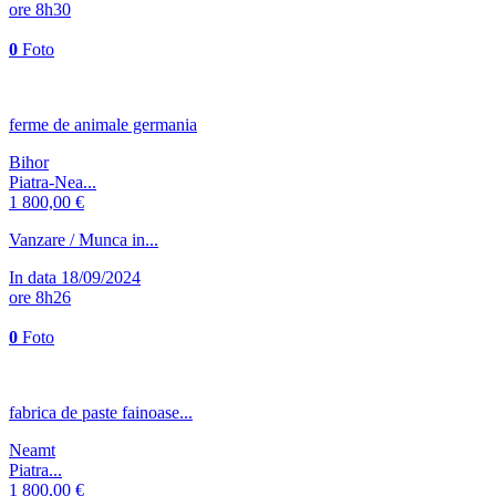
ore 8h30
0
Foto
ferme de animale germania
Bihor
Piatra-Nea...
1 800,00 €
Vanzare / Munca in...
In data 18/09/2024
ore 8h26
0
Foto
fabrica de paste fainoase...
Neamt
Piatra...
1 800,00 €