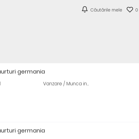
Căutările mele
0
aurturi germania
d
Vanzare / Munca in...
aurturi germania