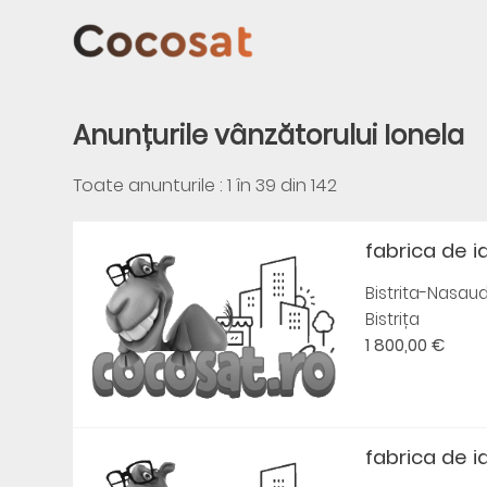
Anunțurile vânzătorului Ionela
Toate anunturile : 1 în
39
din
142
fabrica de i
Bistrita-Nasau
Bistrița
1 800,00 €
fabrica de i