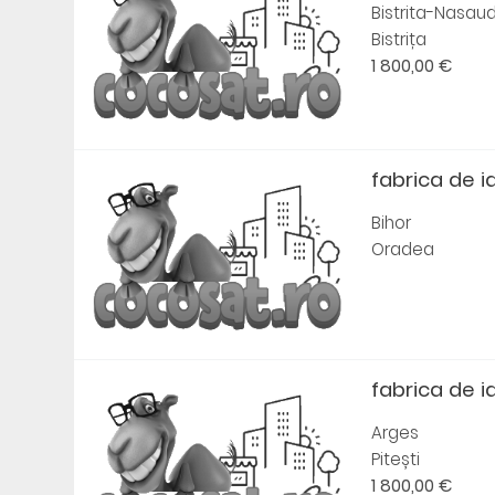
Bistrita-Nasau
Bistrița
1 800,00 €
fabrica de i
Bihor
Oradea
fabrica de i
Arges
Pitești
1 800,00 €