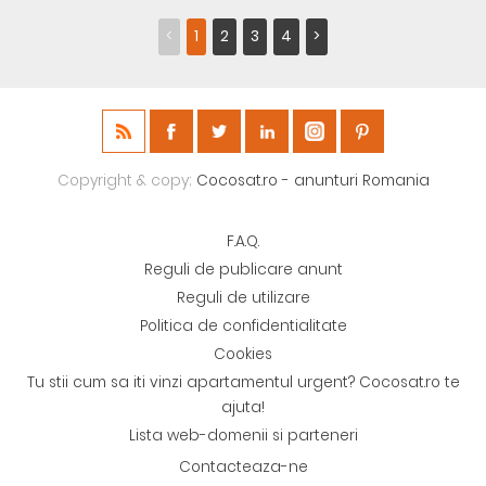
<
1
2
3
4
>
Copyright & copy;
Cocosat.ro - anunturi Romania
F.A.Q.
Reguli de publicare anunt
Reguli de utilizare
Politica de confidentialitate
Cookies
Tu stii cum sa iti vinzi apartamentul urgent? Cocosat.ro te
ajuta!
Lista web-domenii si parteneri
Contacteaza-ne