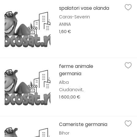
spalatori vase olanda
Caras-Severin
ANINA
1,60 €
ferme animale
germania
Alba
Ciudanovit...
1 600,00 €
Cameriste germania
Bihor