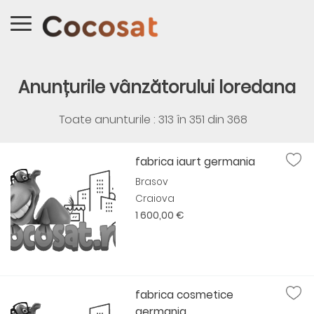
Anunțurile vânzătorului loredana
Toate anunturile : 313 în
351
din
368
fabrica iaurt germania
Brasov
Craiova
1 600,00 €
fabrica cosmetice
germania