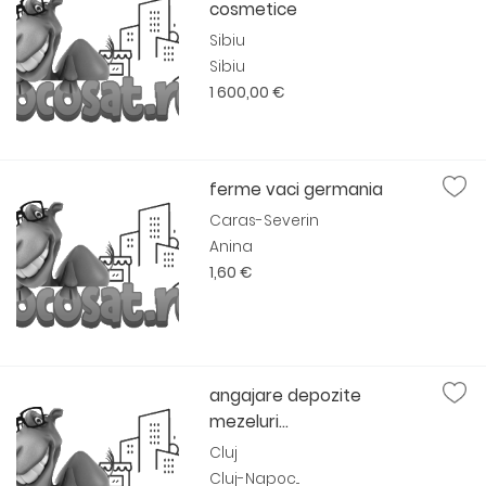
cosmetice
Sibiu
Sibiu
1 600,00 €
ferme vaci germania
Caras-Severin
Anina
1,60 €
angajare depozite
mezeluri...
Cluj
Cluj-Napoc...