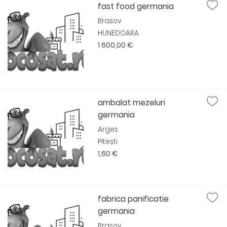
fast food germania
Brasov
HUNEDOARA
1 600,00 €
ambalat mezeluri
germania
Arges
Pitești
1,60 €
fabrica panificatie
germania
Brasov