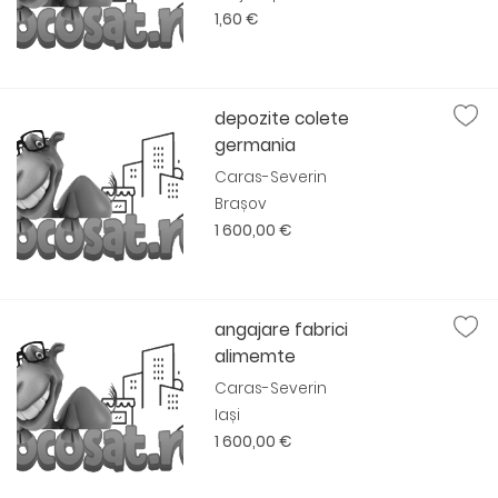
1,60 €
depozite colete
germania
Caras-Severin
Brașov
1 600,00 €
angajare fabrici
alimemte
Caras-Severin
Iași
1 600,00 €