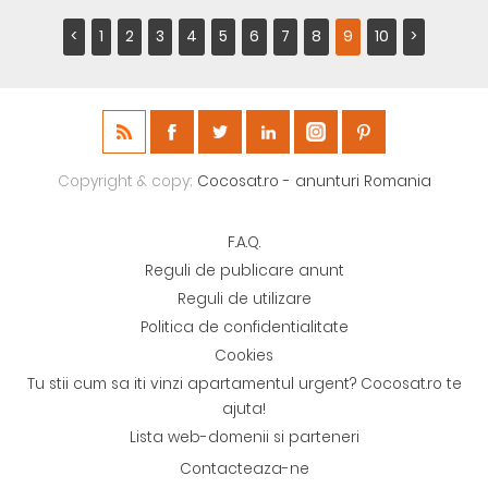
<
1
2
3
4
5
6
7
8
9
10
>
Copyright & copy;
Cocosat.ro - anunturi Romania
F.A.Q.
Reguli de publicare anunt
Reguli de utilizare
Politica de confidentialitate
Cookies
Tu stii cum sa iti vinzi apartamentul urgent? Cocosat.ro te
ajuta!
Lista web-domenii si parteneri
Contacteaza-ne