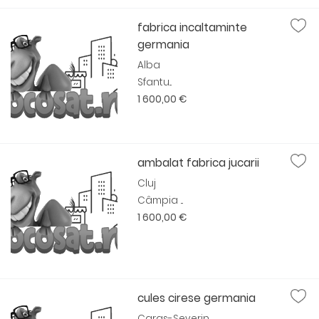
fabrica incaltaminte
germania
Alba
Sfantu...
1 600,00 €
ambalat fabrica jucarii
Cluj
Câmpia ...
1 600,00 €
cules cirese germania
Caras-Severin