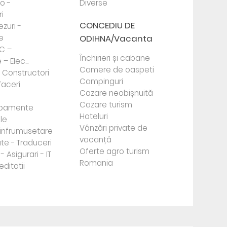
to -
Diverse
i
CONCEDIU DE
ezuri -
e
ODIHNA/Vacanta
PC –
Închirieri și cabane
– Elec...
Camere de oaspeti
- Constructori
Campinguri
faceri
Cazare neobișnuită
Cazare turism
ipamente
Hoteluri
le
Vânzări private de
e infrumusetare
vacanță
te - Traduceri
Oferte agro turism
- Asigurari - IT
Romania
editatii