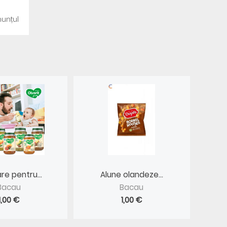
unțul
e pentru...
Alune olandeze...
Bacau
Bacau
1,00 €
1,00 €