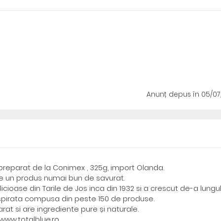
Anunț depus
în 05/0
 preparat de la Conimex , 325g, import Olanda.
e un produs numai bun de savurat.
ioase din Tarile de Jos inca din 1932 si a crescut de-a lungu
nspirata compusa din peste 150 de produse.
at si are ingrediente pure și naturale.
www.totalblue.ro