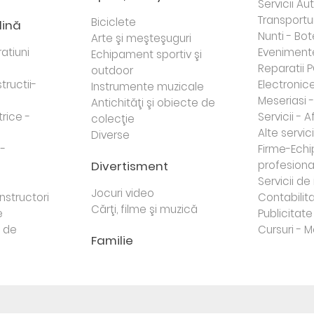
Servicii Au
Transportur
Biciclete
dină
Nunti - Bot
Arte şi meşteşuguri
atiuni
Eveniment
Echipament sportiv şi
Reparatii 
outdoor
tructii-
Electronice 
Instrumente muzicale
Meseriasi 
Antichităţi şi obiecte de
trice -
Servicii - A
colecţie
Alte servici
Diverse
 -
Firme-Ech
Divertisment
profesiona
j
Servicii d
Jocuri video
nstructori
Contabilita
Cărţi, filme şi muzică
e
Publicitate 
e de
Cursuri - M
Familie