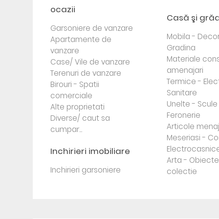
ocazii
Casă şi gră
Garsoniere de vanzare
Mobila - Decor
Apartamente de
Gradina
vanzare
Materiale cons
Case/ Vile de vanzare
amenajari
Terenuri de vanzare
Termice - Elec
Birouri - Spatii
Sanitare
comerciale
Unelte - Scule
Alte proprietati
Feronerie
Diverse/ caut sa
Articole mena
cumpar...
Meseriasi - Co
Electrocasnic
Inchirieri imobiliare
Arta - Obiect
Inchirieri garsoniere
colectie