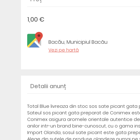
1,00 €
Bacău, Municipiul Bacãu
Vezi pe hartă
Detalii anunț
Total Blue livreaza din stoc sos sate picant gata
Sateul sos picant gata preparat de Conimex est
Conimex asigura aromele orientale autentice delic
anilor intr-un brand bine-cunoscut, cu o gama i
Import Olanda, sosul sate picant este gata prepar
Alege din sutele de produse olandeze numai pe 