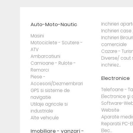
Auto-Moto-Nautic
Inchirieri apa
Inchirieri case 
Masini
Inchirieri Birour
Motociclete - Scutere -
comerciale
ATV
Cazare - Turi
Ambarcatiuni
Diverse/ caut 
Camioane - Rulote -
inchiriez...
Remorci
Piese -
Electronice
Accesorii/Dezmembrari
Telefoane - Tab
GPS si sisteme de
Electronice ş
navigatie
Software-Web
Utilaje agricole si
Website
industriale
Aparate medi
Alte vehicule
Reparatii PC-E
Imobiliare - vanzari -
Elec...