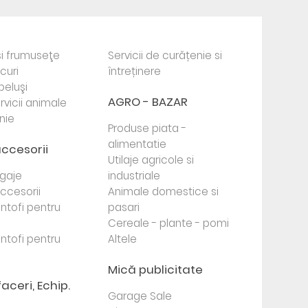
i frumuseţe
Servicii de curățenie si
ocuri
întreținere
beluşi
AGRO - BAZAR
rvicii animale
nie
Produse piata -
alimentatie
accesorii
Utilaje agricole si
agaje
industriale
 accesorii
Animale domestice si
antofi pentru
pasari
Cereale - plante - pomi
antofi pentru
Altele
Mică publicitate
faceri, Echip.
Garage Sale