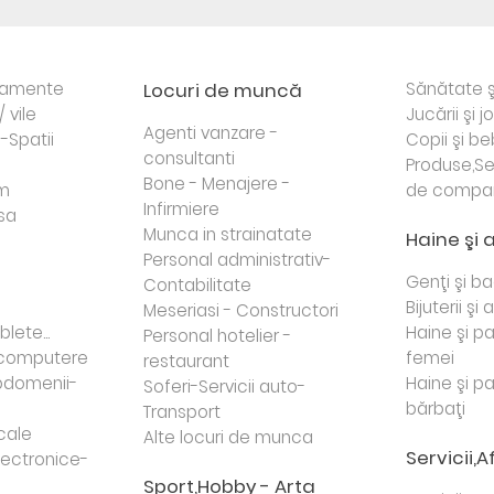
rtamente
Locuri de muncă
Sănătate ş
/ vile
Jucării şi j
Agenti vanzare -
i-Spatii
Copii şi be
consultanti
Produse,Se
Bone - Menajere -
sm
de compa
Infirmiere
sa
Munca in strainatate
Haine şi 
Personal administrativ-
Genţi şi b
Contabilitate
Bijuterii şi
Meseriasi - Constructori
lete...
Haine şi p
Personal hotelier -
i computere
femei
restaurant
domenii-
Haine şi p
Soferi-Servicii auto-
bărbaţi
Transport
cale
Alte locuri de munca
Servicii,A
lectronice-
Sport,Hobby - Arta