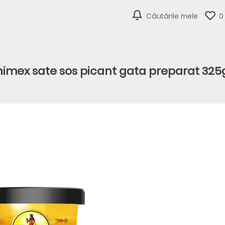
Căutările mele
0
imex sate sos picant gata preparat 325g 