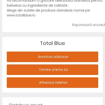
Va recomandam o gustare delicioasa olandeza pentru
bebelusi cu ingrediente de calitate.
Alege din sutele de produse olandeze numai pe
www.totalblue.ro
Raportează anunțul
Total Blue
Anunturi utilizator
Trimite oferta ta
Afiseaza telefon