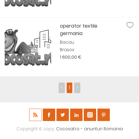
operator textile
germania
Bacau
Brașov
1 600,00 €
<
1
>
Copyright & copy;
Cocosat.ro - anunturi Romania