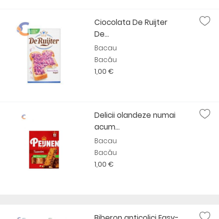
Ciocolata De Ruijter
De...
Bacau
Bacău
1,00 €
Delicii olandeze numai
acum...
Bacau
Bacău
1,00 €
Biberon anticolici Easy-