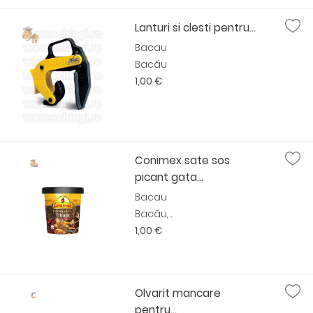
Lanturi si clesti pentru...
Bacau
Bacău
1,00 €
Conimex sate sos
picant gata...
Bacau
Bacău, ...
1,00 €
Olvarit mancare
pentru...