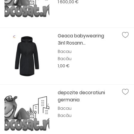
1 600,00 €
Geaca babywearing
3in1 Rosann...
Bacau
Bacău
1,00 €
depozite decoratiuni
germania
Bacau
Bacău