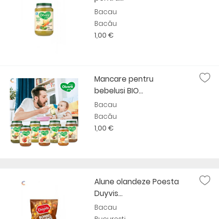
Bacau
Bacău
1,00 €
Mancare pentru
bebelusi BIO...
Bacau
Bacău
1,00 €
Alune olandeze Poesta
Duyvis...
Bacau