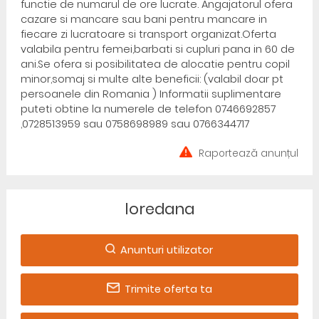
functie de numarul de ore lucrate. Angajatorul ofera
cazare si mancare sau bani pentru mancare in
fiecare zi lucratoare si transport organizat.Oferta
valabila pentru femei,barbati si cupluri pana in 60 de
ani.Se ofera si posibilitatea de alocatie pentru copil
minor,somaj si multe alte beneficii: (valabil doar pt
persoanele din Romania ) Informatii suplimentare
puteti obtine la numerele de telefon 0746692857
,0728513959 sau 0758698989 sau 0766344717
Raportează anunțul
loredana
Anunturi utilizator
Trimite oferta ta