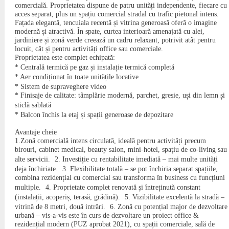
comercială. Proprietatea dispune de patru unități independente, fiecare cu
acces separat, plus un spațiu comercial stradal cu trafic pietonal intens.
Fațada elegantă, tencuiala recentă și vitrina generoasă oferă o imagine
modernă și atractivă. În spate, curtea interioară amenajată cu alei,
jardiniere și zonă verde creează un cadru relaxant, potrivit atât pentru
locuit, cât și pentru activități office sau comerciale.
Proprietatea este complet echipată:
* Centrală termică pe gaz și instalație termică completă
* Aer condiționat în toate unitățile locative
* Sistem de supraveghere video
* Finisaje de calitate: tâmplărie modernă, parchet, gresie, uși din lemn și
sticlă sablată
* Balcon închis la etaj și spații generoase de depozitare
Avantaje cheie
1.Zonă comercială intens circulată, ideală pentru activități precum
birouri, cabinet medical, beauty salon, mini-hotel, spațiu de co-living sau
alte servicii. 2. Investiție cu rentabilitate imediată – mai multe unități
deja închiriate. 3. Flexibilitate totală – se pot închiria separat spațiile,
combina rezidențial cu comercial sau transforma în business cu funcțiuni
multiple. 4. Proprietate complet renovată și întreținută constant
(instalații, acoperiș, terasă, grădină). 5. Vizibilitate excelentă la stradă –
vitrină de 8 metri, două intrări. 6. Zonă cu potențial major de dezvoltare
urbană – vis-a-vis este în curs de dezvoltare un proiect office &
rezidențial modern (PUZ aprobat 2021), cu spații comerciale, sală de