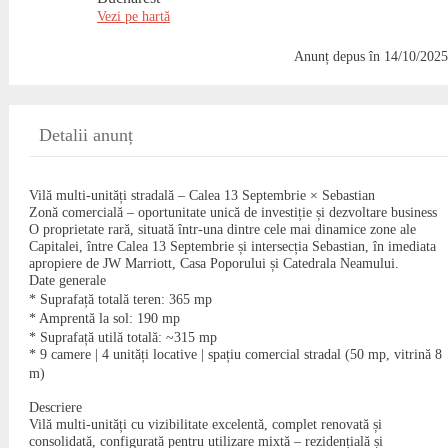
Vezi pe hartă
Anunț depus
în 14/10/2025
Detalii anunț
Vilă multi-unități stradală – Calea 13 Septembrie × Sebastian
Zonă comercială – oportunitate unică de investiție și dezvoltare business
O proprietate rară, situată într-una dintre cele mai dinamice zone ale
Capitalei, între Calea 13 Septembrie și intersecția Sebastian, în imediata
apropiere de JW Marriott, Casa Poporului și Catedrala Neamului.
Date generale
* Suprafață totală teren: 365 mp
* Amprentă la sol: 190 mp
* Suprafață utilă totală: ~315 mp
* 9 camere | 4 unități locative | spațiu comercial stradal (50 mp, vitrină 8
m)
Descriere
Vilă multi-unități cu vizibilitate excelentă, complet renovată și
consolidată, configurată pentru utilizare mixtă – rezidențială și