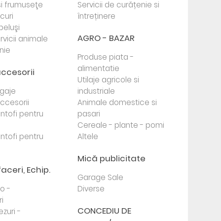
i frumuseţe
Servicii de curățenie si
ocuri
întreținere
beluşi
AGRO - BAZAR
rvicii animale
nie
Produse piata -
alimentatie
accesorii
Utilaje agricole si
agaje
industriale
 accesorii
Animale domestice si
antofi pentru
pasari
Cereale - plante - pomi
antofi pentru
Altele
Mică publicitate
faceri, Echip.
Garage Sale
to -
Diverse
i
CONCEDIU DE
ezuri -