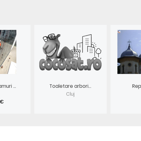
muri ...
Toaletare arbori...
Repa
Cluj
 €