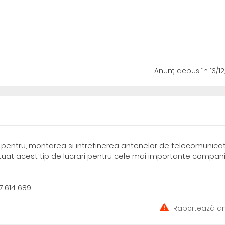
Anunț depus
în 13/1
tar pentru, montarea si intretinerea antenelor de telecomunicat
uat acest tip de lucrari pentru cele mai importante compani
 614 689.
Raportează an