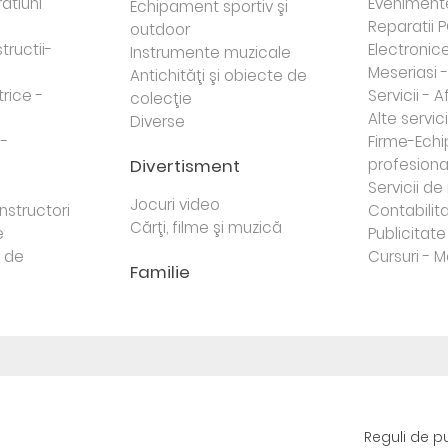
atiuni
Eveniment
Echipament sportiv şi
Reparatii 
outdoor
tructii-
Electronice 
Instrumente muzicale
Meseriasi 
Antichităţi şi obiecte de
trice -
Servicii - A
colecţie
Alte servici
Diverse
 -
Firme-Ech
Divertisment
profesiona
j
Servicii d
Jocuri video
nstructori
Contabilita
Cărţi, filme şi muzică
e
Publicitate 
e de
Cursuri - M
Familie
Reguli de p