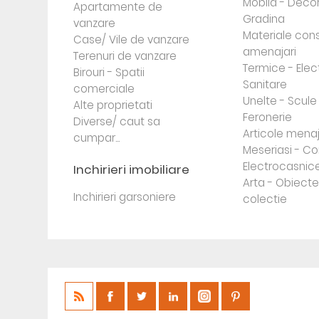
Mobila - Decor
Apartamente de
Gradina
vanzare
Materiale cons
Case/ Vile de vanzare
amenajari
Terenuri de vanzare
Termice - Elec
Birouri - Spatii
Sanitare
comerciale
Unelte - Scule
Alte proprietati
Feronerie
Diverse/ caut sa
Articole mena
cumpar...
Meseriasi - Co
Electrocasnic
Inchirieri imobiliare
Arta - Obiect
Inchirieri garsoniere
colectie