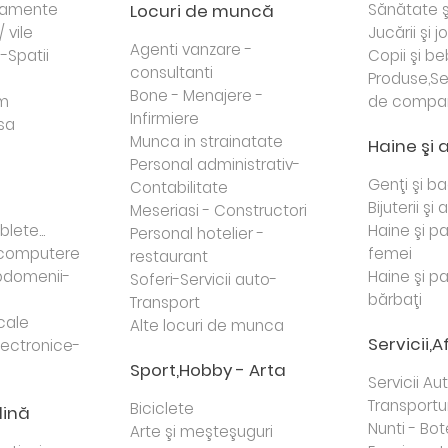
rtamente
Locuri de muncă
Sănătate ş
/ vile
Jucării şi j
Agenti vanzare -
i-Spatii
Copii şi be
consultanti
Produse,Se
Bone - Menajere -
sm
de compa
Infirmiere
sa
Munca in strainatate
Haine şi 
Personal administrativ-
Genţi şi b
Contabilitate
Bijuterii şi
Meseriasi - Constructori
lete...
Haine şi p
Personal hotelier -
i computere
femei
restaurant
domenii-
Haine şi p
Soferi-Servicii auto-
bărbaţi
Transport
cale
Alte locuri de munca
Servicii,A
lectronice-
Sport,Hobby - Arta
Servicii Au
Transportur
Biciclete
dină
Nunti - Bot
Arte şi meşteşuguri