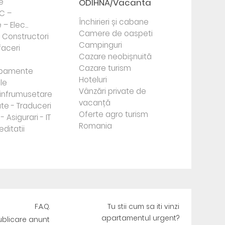
e
ODIHNA/Vacanta
PC –
Închirieri și cabane
– Elec...
Camere de oaspeti
- Constructori
Campinguri
faceri
Cazare neobișnuită
Cazare turism
ipamente
Hoteluri
le
Vânzări private de
e infrumusetare
vacanță
te - Traduceri
Oferte agro turism
- Asigurari - IT
Romania
editatii
F.A.Q.
Tu stii cum sa iti vinzi
apartamentul urgent?
ublicare anunt