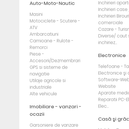
Auto-Moto-Nautic
Inchirieri apa
Inchirieri case 
Masini
Inchirieri Birour
Motociclete - Scutere -
comerciale
ATV
Cazare - Turi
Ambarcatiuni
Diverse/ caut 
Camioane - Rulote -
inchiriez...
Remorci
Piese -
Electronice
Accesorii/Dezmembrari
Telefoane - Tab
GPS si sisteme de
Electronice ş
navigatie
Software-Web
Utilaje agricole si
Website
industriale
Aparate medi
Alte vehicule
Reparatii PC-E
Imobiliare - vanzari -
Elec...
ocazii
Casă şi gră
Garsoniere de vanzare