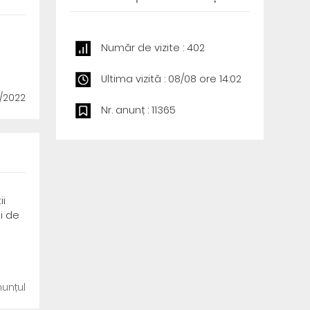
Număr de vizite : 402
Ultima vizită : 08/08 ore 14:02
2/2022
Nr. anunț : 11365
ii
i de
unțul