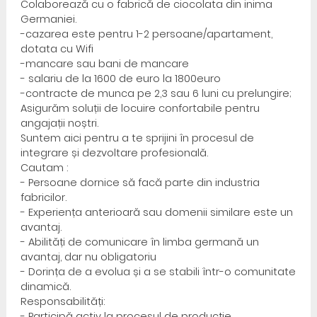
Colaborează cu o fabrică de ciocolata din inima
Germaniei.
-cazarea este pentru 1-2 persoane/apartament,
dotata cu Wifi
-mancare sau bani de mancare
- salariu de la 1600 de euro la 1800euro
-contracte de munca pe 2,3 sau 6 luni cu prelungire;
Asigurăm soluții de locuire confortabile pentru
angajații noștri.
Suntem aici pentru a te sprijini în procesul de
integrare și dezvoltare profesională.
Cautam :
- Persoane dornice să facă parte din industria
fabricilor.
- Experiența anterioară sau domenii similare este un
avantaj.
- Abilități de comunicare în limba germană un
avantaj, dar nu obligatoriu
- Dorința de a evolua și a se stabili într-o comunitate
dinamică.
Responsabilități:
- Participă activ la procesul de producție