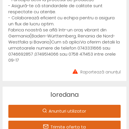
- Asigură-te că standardele de calitate sunt
respectate cu atenție.
- Colaborează eficient cu echipa pentru a asigura
un flux de lucru optim.
Fabrica noastră se află într-un oraș vibrant din
Germania(Baden-Württemberg, Renania de Nord-
Westfalia și Bavaria)Cum să aplici:Va oferim detalii la
urmatoarele numere de telefon 0743331666 sau
0746692857 ,0749514066 sau 0758 471453 intre orele
09-17
Raportează anunțul
loredana
Anunturi utilizator
Trimite oferta ta