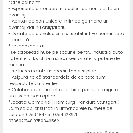
*Cine căutăm:
- Experiența anterioară in acelasi domeniu este un
avantaj.
- Abilități de comunicare în limba germană un
avantaj, dar nu obligatoriu
- Dorința de a evolua și a se stabili într-o comunitate
dinamică.
*Responsabilități:
-se capseaza huse pe scaune pentru industria auto
-atentie la locul de munca, seriozitate, si putere de
munca
- se lucreaza intr-un mediu tanar si placut
- Asigură-te că standardele de calitate sunt
respectate cu atenție.
- Colaborează eficient cu echipa pentru a asigura
un flux de lucru optim.
*Locația: Germania ( Hamburg, Frankfurt, Stuttgart )
Cum sa aplici: sunati la urmatoarele numere de
telefon: 0759484715 , 0754628971,
0736022148,0759346562