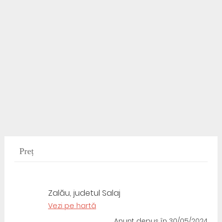
Preț
Zalău, judetul Salaj
Vezi pe hartă
Anunț depus
în 30/05/2024