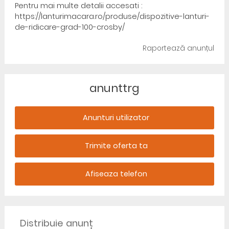
Pentru mai multe detalii accesati :
https://lanturimacara.ro/produse/dispozitive-lanturi-
de-ridicare-grad-100-crosby/
Raportează anunțul
anunttrg
Anunturi utilizator
Trimite oferta ta
Afiseaza telefon
Distribuie anunț