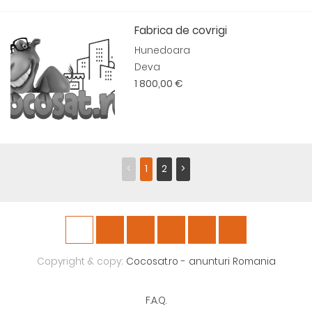
Fabrica de covrigi
Hunedoara
Deva
1 800,00 €
<
1
2
>
Copyright & copy;
Cocosat.ro - anunturi Romania
F.A.Q.