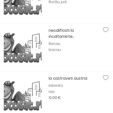
Buzău, jud...
necalificati la
incaltaminte...
Bacau
bacau
la castraveti austria
Ialomita
Iași
12,00 €