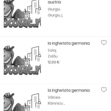
austria
Giurgiu
Giurgiu, j...
la inghetata germania
Salaj
Zalău
12,00 €
la inghetata germania
Vâlcea
Râmnicu ...