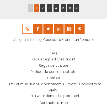
<
1
2
3
4
5
6
>
Copyright & copy;
Cocosat.ro - anunturi Romania
F.A.Q.
Reguli de publicare anunt
Reguli de utilizare
Politica de confidentialitate
Cookies
Tu stii cum sa iti vinzi apartamentul urgent? Cocosat.ro te
ajuta!
Lista web-domenii si parteneri
Contacteaza-ne