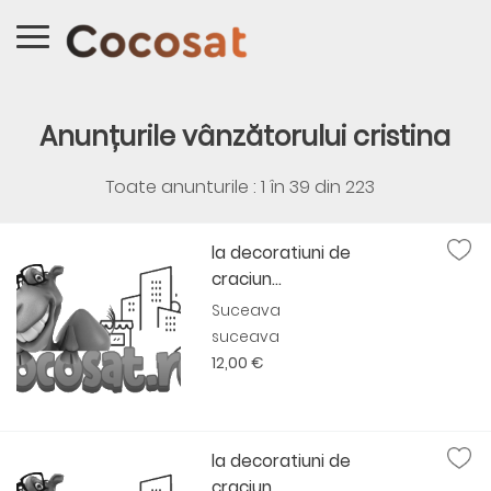
Anunțurile vânzătorului cristina
Toate anunturile : 1 în
39
din
223
la decoratiuni de
craciun...
Suceava
suceava
12,00 €
la decoratiuni de
craciun...