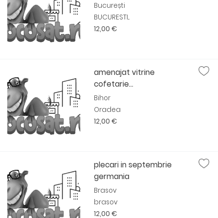
București
BUCURESTI...
12,00 €
amenajat vitrine
cofetarie...
Bihor
Oradea
12,00 €
plecari in septembrie
germania
Brasov
brasov
12,00 €