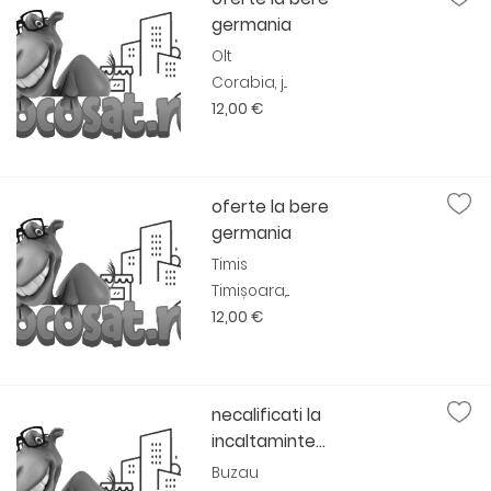
germania
Olt
Corabia, j...
12,00 €
oferte la bere
germania
Timis
Timișoara,...
12,00 €
necalificati la
incaltaminte...
Buzau