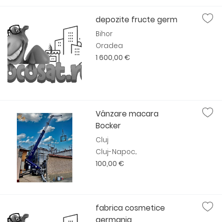
depozite fructe germ
Bihor
Oradea
1 600,00 €
Vânzare macara
Bocker
Cluj
Cluj-Napoc...
100,00 €
fabrica cosmetice
germania