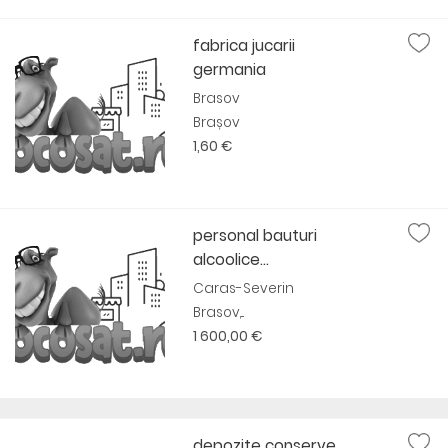
fabrica jucarii
germania
Brasov
Brașov
1,60 €
personal bauturi
alcoolice...
Caras-Severin
Brasov,...
1 600,00 €
depozite conserve