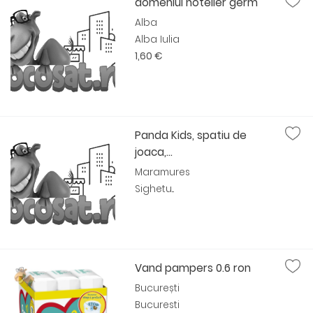
domeniul hotelier germ
Alba
Alba Iulia
1,60 €
Panda Kids, spatiu de
joaca,...
Maramures
Sighetu...
Vand pampers 0.6 ron
București
Bucuresti