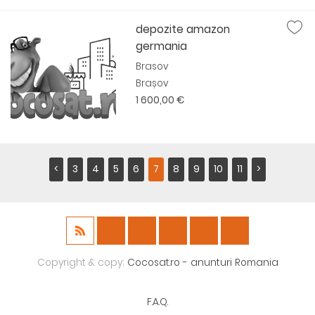
depozite amazon
germania
Brasov
Brașov
1 600,00 €
<
3
4
5
6
7
8
9
10
11
>
Copyright & copy;
Cocosat.ro - anunturi Romania
F.A.Q.