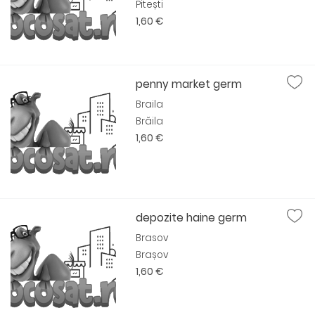
Pitești
1,60 €
penny market germ
Braila
Brăila
1,60 €
depozite haine germ
Brasov
Brașov
1,60 €