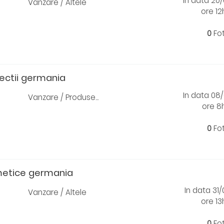
In data 20
Vanzare / Altele
ore 1
0
Fo
ectii germania
In data 08
Vanzare / Produse...
ore 8
0
Fo
metice germania
In data 31
Vanzare / Altele
ore 1
0
Fo