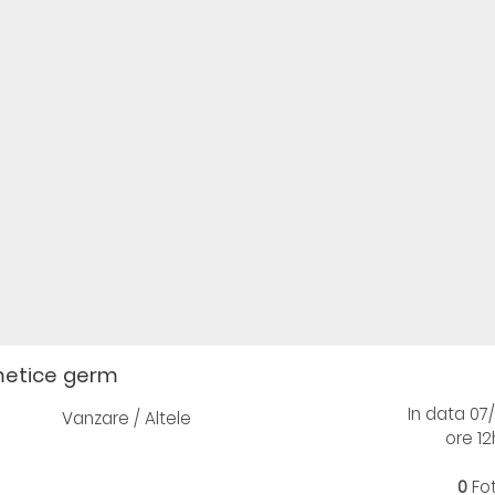
metice germ
In data 07
Vanzare / Altele
ore 12
0
Fo