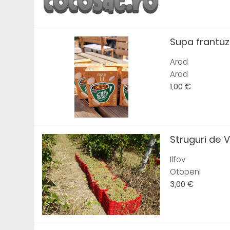
Supa frantuz
Arad
Arad
1,00 €
Struguri de V
Ilfov
Otopeni
3,00 €