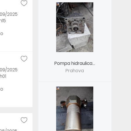
/09/2025
h15
to
Pompa hidraulica...
/09/2025
Prahova
h01
to