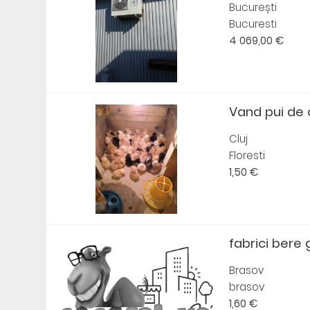
București
Bucuresti
4 069,00 €
Vand pui de o
Cluj
Floresti
1,50 €
fabrici bere
Brasov
brasov
1,60 €