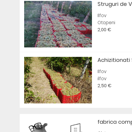
Struguri de V
Ilfov
Otopeni
2,00 €
Achizitionati 
Ilfov
ilfov
2,50 €
fabrica com