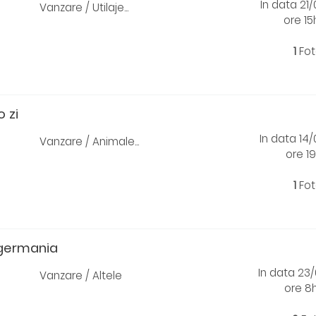
In data 21
Vanzare / Utilaje...
ore 1
1
Fot
 zi
In data 14
Vanzare / Animale...
ore 19
1
Fot
 germania
In data 23
Vanzare / Altele
ore 8