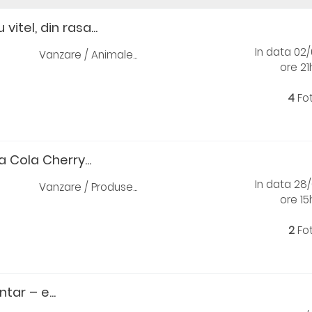
itel, din rasa...
In data 02
Vanzare / Animale...
ore 2
4
Fo
 Cola Cherry...
In data 28
Vanzare / Produse...
ore 1
2
Fo
tar – e...