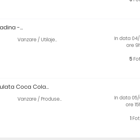
dina -...
In data 04
Vanzare / Utilaje...
ore 9
5
Fo
ulata Coca Cola...
In data 05
Vanzare / Produse...
ore 1
1
Fot