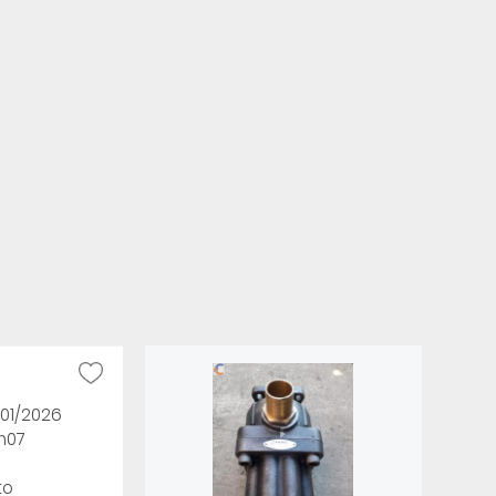
/01/2026
h07
to