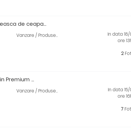
easca de ceapa...
In data 18
Vanzare / Produse...
ore 1
2
Fo
in Premium ...
In data 15
Vanzare / Produse...
ore 1
7
Fo