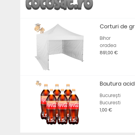
Corturi de gra
Bihor
oradea
891,00 €
Bautura acid
București
Bucuresti
1,00 €