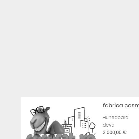
fabrica cos
Hunedoara
deva
2 000,00 €