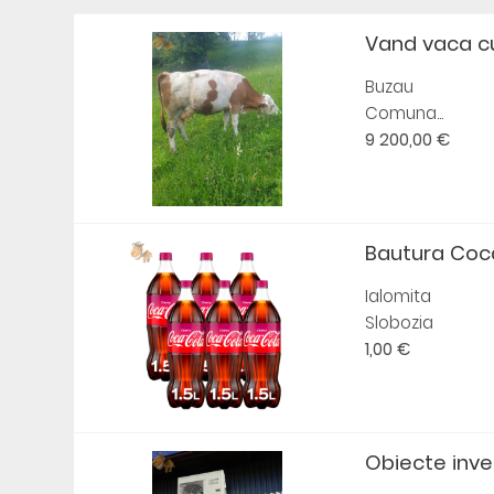
Vand vaca cu v
Buzau
Comuna...
9 200,00 €
Bautura Coca
Ialomita
Slobozia
1,00 €
Obiecte inven