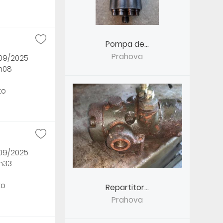
Pompa de...
Prahova
/09/2025
3h08
to
/09/2025
6h33
to
Repartitor...
Prahova