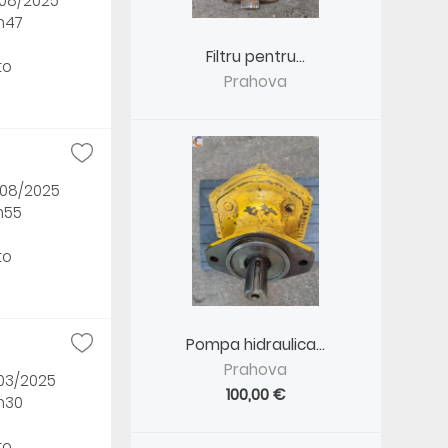
/08/2025
2h47
Filtru pentru...
to
Prahova
/08/2025
h55
to
Pompa hidraulica...
Prahova
/03/2025
100,00 €
3h30
to